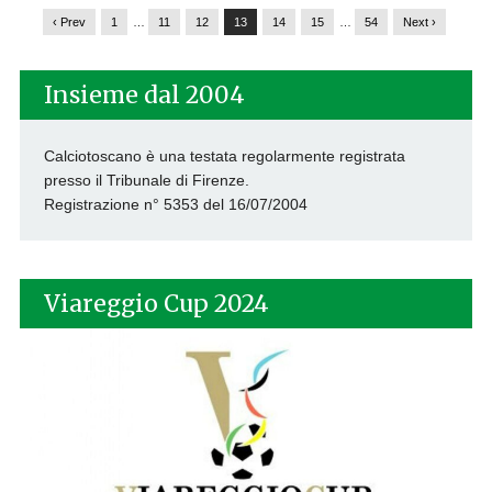
‹ Prev
1
…
11
12
13
14
15
…
54
Next ›
Insieme dal 2004
Calciotoscano è una testata regolarmente registrata
presso il Tribunale di Firenze.
Registrazione n° 5353 del 16/07/2004
Viareggio Cup 2024