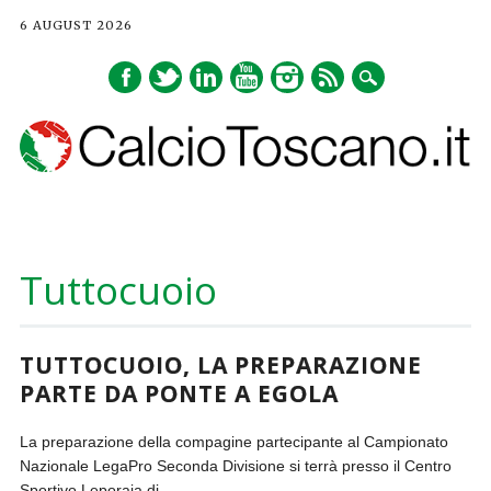
6 AUGUST 2026
Main menu
Skip
to
Tuttocuoio
content
TUTTOCUOIO, LA PREPARAZIONE
PARTE DA PONTE A EGOLA
La preparazione della compagine partecipante al Campionato
Nazionale LegaPro Seconda Divisione si terrà presso il Centro
Sportivo Leporaia di...