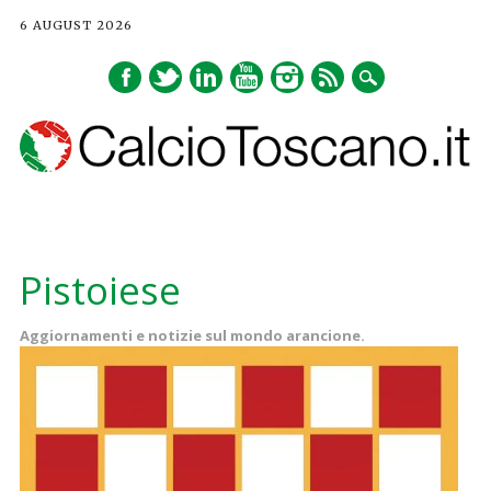
6 AUGUST 2026
Main menu
Skip
to
Pistoiese
content
Aggiornamenti e notizie sul mondo arancione.