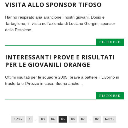
VISITA ALLO SPONSOR TIFOSO
Hanno respirato aria arancione i nostri giovani, Dosio e
Tartaglione, in visita nell’azienda di Luciano Giorgini, sponsor
della Pistoiese...
PISTOIESE
INTERESSANTI PROVE E RISULTATI
PER LE GIOVANILI ORANGE
Ottimi risultati per le squadre 2005, brave a battere il Livorno in
trasferta e l’Arezzo in casa. Buona anche...
PISTOIESE
‹ Prev
1
…
63
64
65
66
67
…
82
Next ›