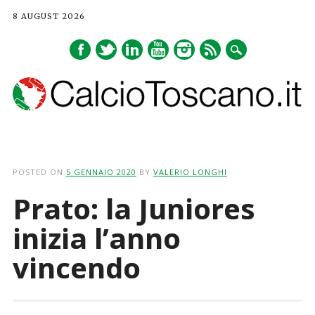
8 AUGUST 2026
Main menu
Skip
to
POSTED ON
5 GENNAIO 2020
BY
VALERIO LONGHI
content
Prato: la Juniores
inizia l’anno
vincendo