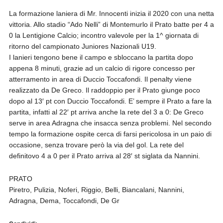
La formazione laniera di Mr. Innocenti inizia il 2020 con una netta
vittoria. Allo stadio “Ado Nelli” di Montemurlo il Prato batte per 4 a
0 la Lentigione Calcio; incontro valevole per la 1^ giornata di
ritorno del campionato Juniores Nazionali U19.
I lanieri tengono bene il campo e sbloccano la partita dopo
appena 8 minuti, grazie ad un calcio di rigore concesso per
atterramento in area di Duccio Toccafondi. Il penalty viene
realizzato da De Greco. Il raddoppio per il Prato giunge poco
dopo al 13′ pt con Duccio Toccafondi. E’ sempre il Prato a fare la
partita, infatti al 22′ pt arriva anche la rete del 3 a 0: De Greco
serve in area Adragna che insacca senza problemi. Nel secondo
tempo la formazione ospite cerca di farsi pericolosa in un paio di
occasione, senza trovare però la via del gol. La rete del
definitovo 4 a 0 per il Prato arriva al 28′ st siglata da Nannini.
PRATO
Piretro, Pulizia, Noferi, Riggio, Belli, Biancalani, Nannini,
Adragna, Dema, Toccafondi, De Gr