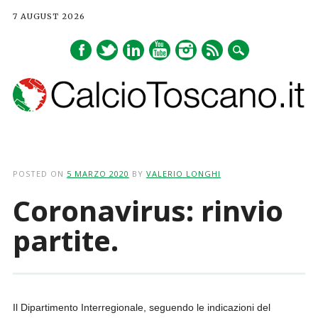
7 AUGUST 2026
Main menu
Skip
to
POSTED ON
5 MARZO 2020
BY
VALERIO LONGHI
content
Coronavirus: rinvio
partite.
Il Dipartimento Interregionale, seguendo le indicazioni del