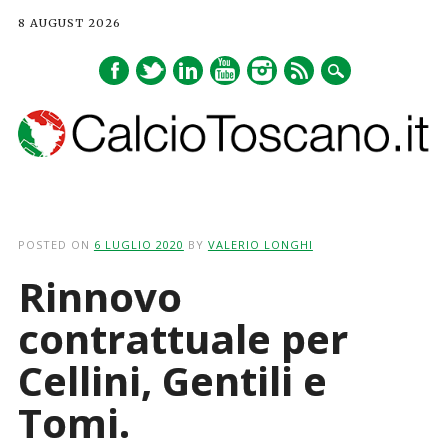
8 AUGUST 2026
Main menu
Skip
to
POSTED ON
6 LUGLIO 2020
BY
VALERIO LONGHI
content
Rinnovo
contrattuale per
Cellini, Gentili e
Tomi.