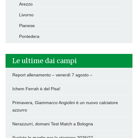
Arezzo
Livorno
Pianese
Pontedera
Le ultime dai campi
Report allenamento – venerdì 7 agosto –
Ichem Ferrah è del Pisa!
Primavera, Giammarco Angiolini è un nuovo calciatore
azzurro
Nerazzurri, domani Test Match a Bologna
Svelate le maglie per la stagione 2026/27