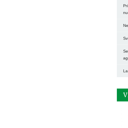
Pr
nu
Ne
Sv
Set
ag
La
V