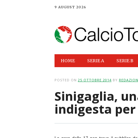
9 AUGUST 2026
Main menu
Skip
HOME
SERIE A
SERIE B
to
content
POSTED ON
25 OTTOBRE 2014
BY
REDAZIO
Sinigaglia, u
indigesta per