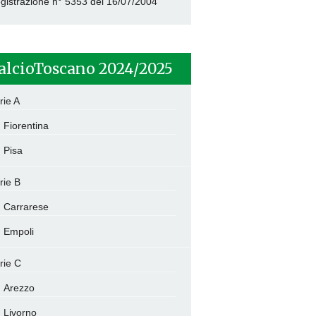
gistrazione n° 5353 del 16/07/2004
alcioToscano 2024/2025
rie A
Fiorentina
Pisa
rie B
Carrarese
Empoli
rie C
Arezzo
Livorno