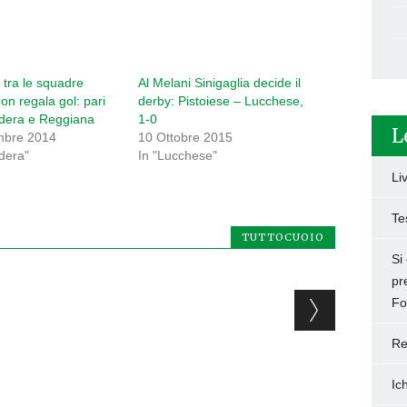
a tra le squadre
Al Melani Sinigaglia decide il
on regala gol: pari
derby: Pistoiese – Lucchese,
edera e Reggiana
1-0
L
mbre 2014
10 Ottobre 2015
dera"
In "Lucchese"
Li
Te
TUTTOCUOIO
Si
pr
Fo
Re
Ic