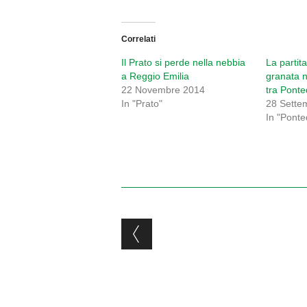
Correlati
Il Prato si perde nella nebbia
La partit
a Reggio Emilia
granata n
22 Novembre 2014
tra Pont
In "Prato"
28 Sette
In "Ponte
Post navigation