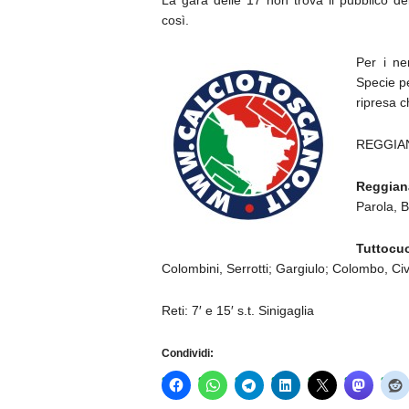
La gara delle 17 non trova il pubblico de
così.
Per i ne
Specie per
ripresa c
REGGIAN
Reggian
Parola, B
Tuttocu
Colombini, Serrotti; Gargiulo; Colombo, Civil
Reti: 7′ e 15′ s.t. Sinigaglia
Condividi: