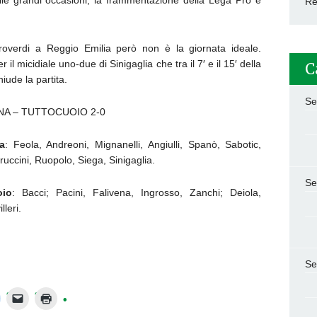
lle grandi occasioni, la frammentazione della Lega Pro è
Re
roverdi a Reggio Emilia però non è la giornata ideale.
 il micidiale uno-due di Sinigaglia che tra il 7′ e il 15′ della
C
hiude la partita.
Se
A – TUTTOCUOIO 2-0
a
: Feola, Andreoni, Mignanelli, Angiulli, Spanò, Sabotic,
ruccini, Ruopolo, Siega, Sinigaglia.
Se
oio
: Bacci; Pacini, Falivena, Ingrosso, Zanchi; Deiola,
leri.
Se