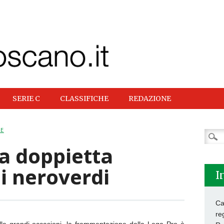
SERIE C
CLASSIFICHE
REDAZIONE
NE
Ricer
per:
na doppietta
 i neroverdi
I
Ca
re