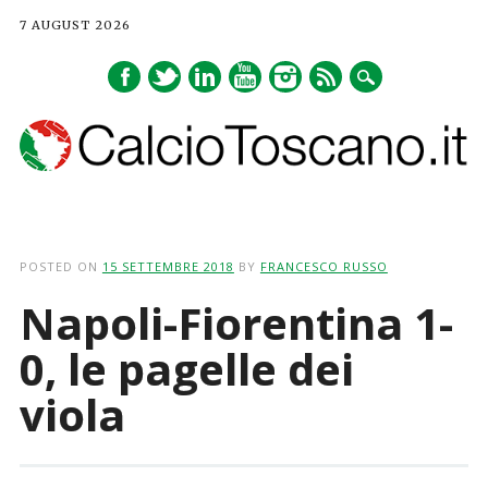
7 AUGUST 2026
Main menu
Skip
to
POSTED ON
15 SETTEMBRE 2018
BY
FRANCESCO RUSSO
content
Napoli-Fiorentina 1-
0, le pagelle dei
viola