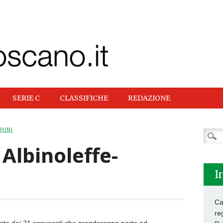
SERIE C
CLASSIFICHE
REDAZIONE
HINI
Ricer
per:
 Albinoleffe-
I
Ca
re