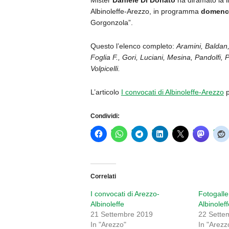
Mister
Daniele Di Donato
ha diramato la l
Albinoleffe-Arezzo, in programma
domenca
Gorgonzola”.
Questo l’elenco completo:
Aramini, Baldan,
Foglia F., Gori, Luciani, Mesina, Pandolfi, P
Volpicelli.
L’articolo
I convocati di Albinoleffe-Arezzo
p
Condividi:
Correlati
I convocati di Arezzo-
Fotogalle
Albinoleffe
Albinolef
21 Settembre 2019
22 Sette
In "Arezzo"
In "Arezz