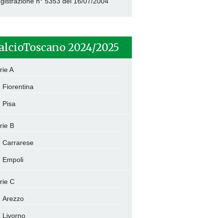
gistrazione n° 5353 del 16/07/2004
alcioToscano 2024/2025
rie A
Fiorentina
Pisa
rie B
Carrarese
Empoli
rie C
Arezzo
Livorno