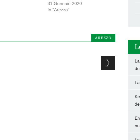
31 Gennaio 2020
In "Arezzo"
AREZZO
L
La
de
La
Ke
de
Em
nu
La