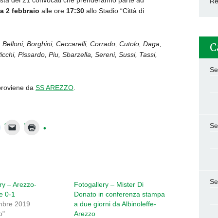
ista dei 21 convocati che prenderanno parte ad
Re
 2 febbraio
alle ore
17:3
0
allo Stadio “Città di
 Belloni, Borghini, Ceccarelli, Corrado, Cutolo, Daga,
C
icchi, Pissardo, Piu, Sbarzella, Sereni, Sussi, Tassi,
Se
roviene da
SS AREZZO
.
Se
Se
ry – Arezzo-
Fotogallery – Mister Di
fe 0-1
Donato in conferenza stampa
mbre 2019
a due giorni da Albinoleffe-
o"
Arezzo