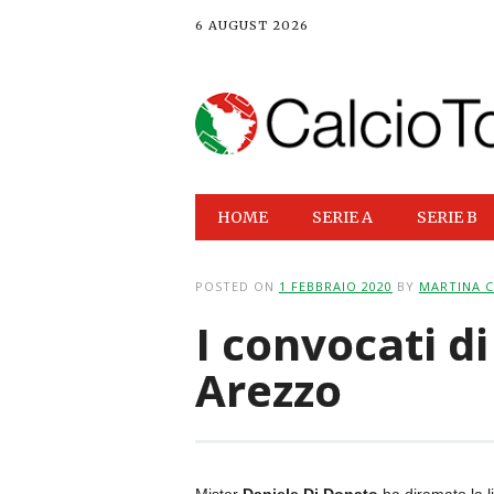
6 AUGUST 2026
Main menu
Skip
HOME
SERIE A
SERIE B
to
content
POSTED ON
1 FEBBRAIO 2020
BY
MARTINA C
I convocati di
Arezzo