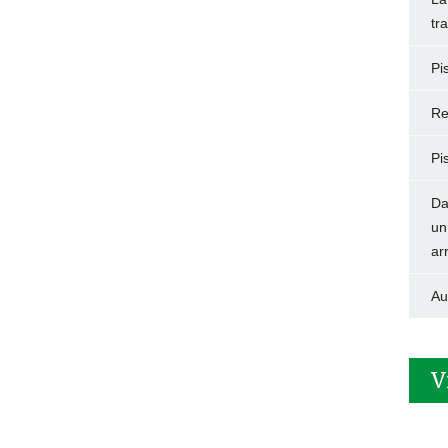
tr
Pi
Re
Pi
Da
un
ar
Au
V