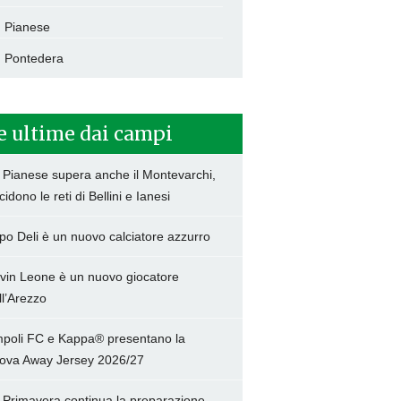
Pianese
Pontedera
e ultime dai campi
 Pianese supera anche il Montevarchi,
cidono le reti di Bellini e Ianesi
po Deli è un nuovo calciatore azzurro
vin Leone è un nuovo giocatore
ll’Arezzo
poli FC e Kappa® presentano la
ova Away Jersey 2026/27
 Primavera continua la preparazione