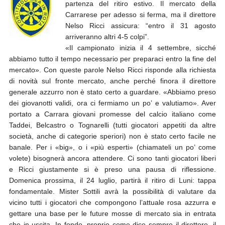
partenza del ritiro estivo. Il mercato della
Carrarese per adesso si ferma, ma il direttore
Nelso Ricci assicura: “entro il 31 agosto
arriveranno altri 4-5 colpi”.
«Il campionato inizia il 4 settembre, sicché
abbiamo tutto il tempo necessario per preparaci entro la fine del
mercato». Con queste parole Nelso Ricci risponde alla richiesta
di novità sul fronte mercato, anche perché finora il direttore
generale azzurro non è stato certo a guardare. «Abbiamo preso
dei giovanotti validi, ora ci fermiamo un po’ e valutiamo». Aver
portato a Carrara giovani promesse del calcio italiano come
Taddei, Belcastro o Tognarelli (tutti giocatori appetiti da altre
società, anche di categorie speriori) non è stato certo facile ne
banale. Per i «big», o i «più esperti» (chiamateli un po’ come
volete) bisognerà ancora attendere. Ci sono tanti giocatori liberi
e Ricci giustamente si è preso una pausa di riflessione.
Domenica prossima, il 24 luglio, partirà il ritiro di Luni: tappa
fondamentale. Mister Sottili avrà la possibilità di valutare da
vicino tutti i giocatori che compongono l’attuale rosa azzurra e
gettare una base per le future mosse di mercato sia in entrata
che in uscita. In fondo, proprio come dice sempre il direttore, il