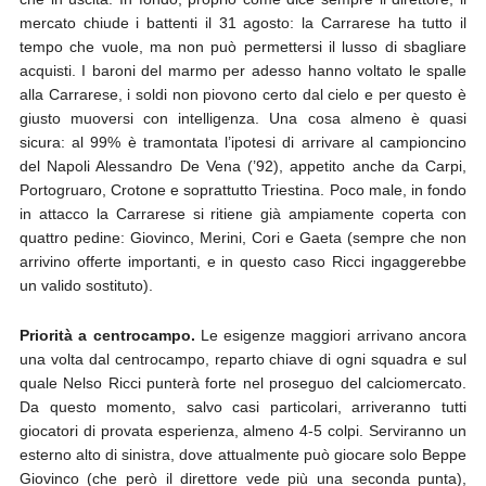
mercato chiude i battenti il 31 agosto: la Carrarese ha tutto il
tempo che vuole, ma non può permettersi il lusso di sbagliare
acquisti. I baroni del marmo per adesso hanno voltato le spalle
alla Carrarese, i soldi non piovono certo dal cielo e per questo è
giusto muoversi con intelligenza. Una cosa almeno è quasi
sicura: al 99% è tramontata l’ipotesi di arrivare al campioncino
del Napoli Alessandro De Vena (’92), appetito anche da Carpi,
Portogruaro, Crotone e soprattutto Triestina. Poco male, in fondo
in attacco la Carrarese si ritiene già ampiamente coperta con
quattro pedine: Giovinco, Merini, Cori e Gaeta (sempre che non
arrivino offerte importanti, e in questo caso Ricci ingaggerebbe
un valido sostituto).
Priorità a centrocampo.
Le esigenze maggiori arrivano ancora
una volta dal centrocampo, reparto chiave di ogni squadra e sul
quale Nelso Ricci punterà forte nel proseguo del calciomercato.
Da questo momento, salvo casi particolari, arriveranno tutti
giocatori di provata esperienza, almeno 4-5 colpi. Serviranno un
esterno alto di sinistra, dove attualmente può giocare solo Beppe
Giovinco (che però il direttore vede più una seconda punta),