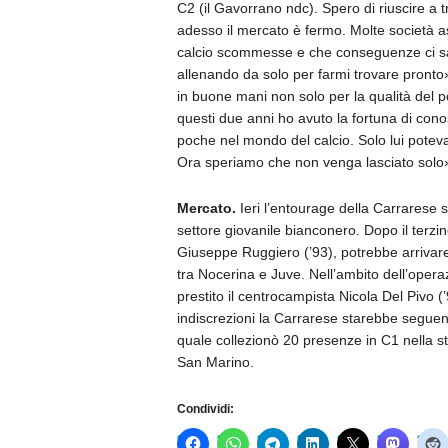
C2 (il Gavorrano ndc). Spero di riuscire a t
adesso il mercato è fermo. Molte società asp
calcio scommesse e che conseguenze ci sa
allenando da solo per farmi trovare pront
in buone mani non solo per la qualità del po
questi due anni ho avuto la fortuna di co
poche nel mondo del calcio. Solo lui poteva
Ora speriamo che non venga lasciato solo
Mercato.
Ieri l’entourage della Carrarese s
settore giovanile bianconero. Dopo il terzin
Giuseppe Ruggiero (’93), potrebbe arrivare 
tra Nocerina e Juve. Nell’ambito dell’opera
prestito il centrocampista Nicola Del Pivo (’
indiscrezioni la Carrarese starebbe seguend
quale collezionò 20 presenze in C1 nella s
San Marino.
Condividi: