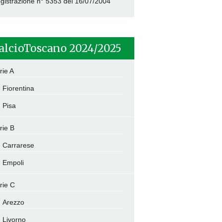
gistrazione n° 5353 del 16/07/2004
alcioToscano 2024/2025
rie A
Fiorentina
Pisa
rie B
Carrarese
Empoli
rie C
Arezzo
Livorno