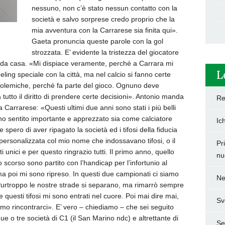
nessuno, non c’è stato nessun contatto con la
società e salvo sorprese credo proprio che la
mia avventura con la Carrarese sia finita qui».
Gaeta pronuncia queste parole con la gol
strozzata. E’ evidente la tristezza del giocatore
nda casa. «Mi dispiace veramente, perché a Carrara mi
L
ling speciale con la città, ma nel calcio si fanno certe
polemiche, perché fa parte del gioco. Ognuno deve
ha tutto il diritto di prendere certe decisioni». Antonio manda
Re
 Carrarese: «Questi ultimi due anni sono stati i più belli
ono sentito importante e apprezzato sia come calciatore
Ic
pero di aver ripagato la società ed i tifosi della fiducia
 personalizzata col mio nome che indossavano tifosi, o il
Pr
 unici e per questo ringrazio tutti. Il primo anno, quello
nu
 scorso sono partito con l’handicap per l’infortunio al
i, ma poi mi sono ripreso. In questi due campionati ci siamo
Ne
i. Purtroppo le nostre strade si separano, ma rimarrò sempre
e questi tifosi mi sono entrati nel cuore. Poi mai dire mai,
Sv
mo rincontrarci». E’ vero – chiediamo – che sei seguito
 o tre società di C1 (il San Marino ndc) e altrettante di
Set