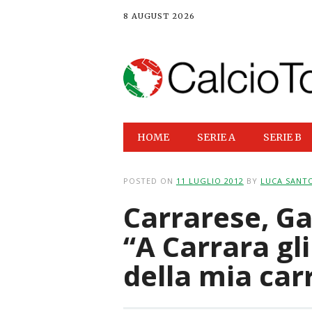
8 AUGUST 2026
Main menu
Skip
HOME
SERIE A
SERIE B
to
content
POSTED ON
11 LUGLIO 2012
BY
LUCA SANT
Carrarese, Ga
“A Carrara gli
della mia car