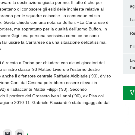
rovare la destinazione giusta per me. Il fatto è che per
ag
ettano di conoscere gli esiti delle inchieste relative al
ranno per le squadre coinvolte. Io comunque mi sto
La
o». Gaeta chiude con una nota su Buffon: «La Carrarese è
rtiere, ma soprattutto per la qualità dell’uomo Buffon. In
Re
noscere Gigi: una persona serissima come ce ne sono
 far uscire la Carrarese da una situazione delicatissima.
Fi
».
Li
i è recato a Torino per chiudere con alcuni giocatori del
l’
o sinistro classe ’93 Matteo Liviero e l’esterno destro
anche il difensore centrale Raffaele Alcibiade (’90), diviso
zione Cori, dal Cesena potrebbero essere rilevati in
92) e l’attaccante Mattia Filippi (’93). Secondo
V
o il portiere del Grosseto Ivan Lanni (’90), ex Pisa col
tagione 2010-11. Gabriele Pacciardi è stato ingaggiato dal