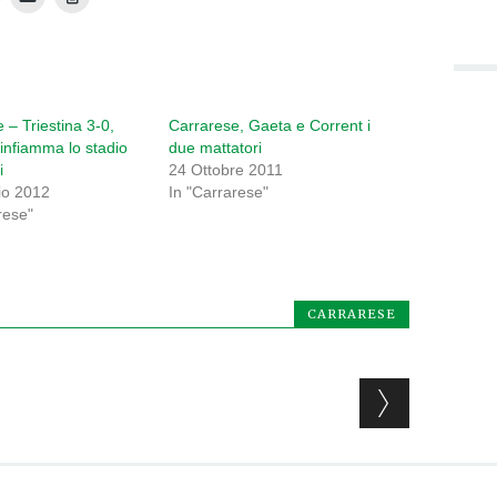
 – Triestina 3-0,
Carrarese, Gaeta e Corrent i
infiamma lo stadio
due mattatori
i
24 Ottobre 2011
io 2012
In "Carrarese"
rese"
CARRARESE