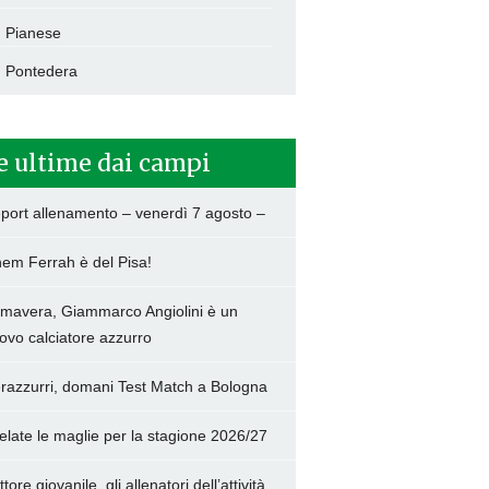
Pianese
Pontedera
e ultime dai campi
port allenamento – venerdì 7 agosto –
hem Ferrah è del Pisa!
imavera, Giammarco Angiolini è un
ovo calciatore azzurro
razzurri, domani Test Match a Bologna
elate le maglie per la stagione 2026/27
tore giovanile, gli allenatori dell’attività