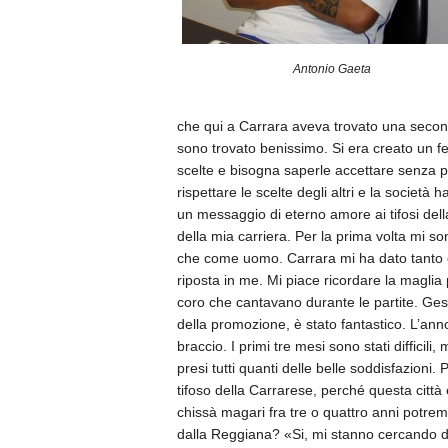
Antonio Gaeta
che qui a Carrara aveva trovato una seco
sono trovato benissimo. Si era creato un fee
scelte e bisogna saperle accettare senza 
rispettare le scelte degli altri e la società 
un messaggio di eterno amore ai tifosi della
della mia carriera. Per la prima volta mi s
che come uomo. Carrara mi ha dato tanto e s
riposta in me. Mi piace ricordare la maglia
coro che cantavano durante le partite. Gesti
della promozione, è stato fantastico. L’anno
braccio. I primi tre mesi sono stati difficil
presi tutti quanti delle belle soddisfazion
tifoso della Carrarese, perché questa città 
chissà magari fra tre o quattro anni potrem
dalla Reggiana? «Si, mi stanno cercando due