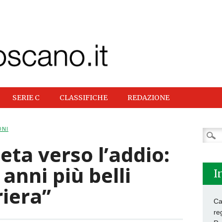
SERIE C
CLASSIFICHE
REDAZIONE
ONI
Ricer
per:
eta verso l’addio:
 anni più belli
I
riera”
Ca
re