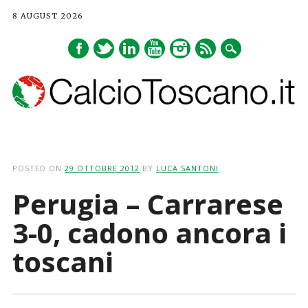
8 AUGUST 2026
Main menu
Skip
to
POSTED ON
29 OTTOBRE 2012
BY
LUCA SANTONI
content
Perugia – Carrarese
3-0, cadono ancora i
toscani