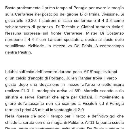
Basta praticamente il primo tempo al Perugia per avere la meglio
sulla Carrarese nel posticipo del girone B di Prima Divisione. Si
gioca alle 20,30. I padroni di casa confermano il 4-3-3 come
schieramento di partenza. Di Tacchio e Ciofani tornano titolari.
Nessuna sorpresa sul fronte Carrarese. Mister Di Costanzo
ripropone il 4-4-2 con Lanzoni spostato a destra al posto dello
squalificato Alcibiade. In mezzo va De Paola. A centrocampo
rientra Pestrin.
I dubbi sull’esito dell’incontro durano poco. All’ 8’ sugli sviluppi
di un calcio d’angolo di Politano, Julien Rantier trova il varco
giusto dopo una deviazione in mezzo all’area e sottomisura
realizza l’1-0. Il raddoppio arriva al 39’: Martella scende sulla
sinistra e serve Rantier che apre per Ciofani. Il movimento a
girare dell’attaccante non dà scampo a Piscitelli ed il Perugia
termina i primi 45 minuti in vantaggio di 2-0.
Nella ripresa c’è solo il tempo per il terzo e definitivo gol che
chiude la serata con una magia di Politano. All’11’ la punta scuola
Roma, parte da centrocampo, salta di netto De Paola e spara in