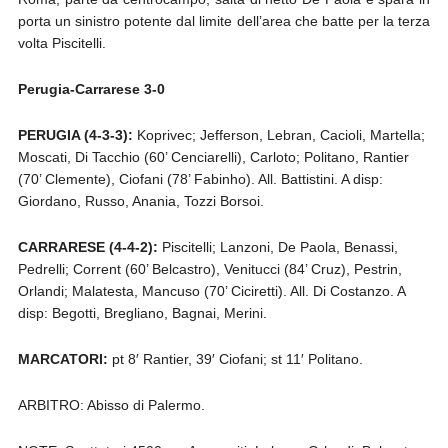
porta un sinistro potente dal limite dell’area che batte per la terza
volta Piscitelli.
Perugia-Carrarese 3-0
PERUGIA (4-3-3):
Koprivec; Jefferson, Lebran, Cacioli, Martella;
Moscati, Di Tacchio (60’ Cenciarelli), Carloto; Politano, Rantier
(70’ Clemente), Ciofani (78’ Fabinho). All. Battistini. A disp:
Giordano, Russo, Anania, Tozzi Borsoi.
CARRARESE (4-4-2):
Piscitelli; Lanzoni, De Paola, Benassi,
Pedrelli; Corrent (60’ Belcastro), Venitucci (84’ Cruz), Pestrin,
Orlandi; Malatesta, Mancuso (70’ Ciciretti). All. Di Costanzo. A
disp: Begotti, Bregliano, Bagnai, Merini.
MARCATORI:
pt 8′ Rantier, 39′ Ciofani; st 11′ Politano.
ARBITRO: Abisso di Palermo.