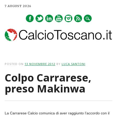
7 AUGUST 2026
Main menu
Skip
to
POSTED ON
13 NOVEMBRE 2012
BY
LUCA SANTONI
content
Colpo Carrarese,
preso Makinwa
La Carrarese Calcio comunica di aver raggiunto l’accordo con il