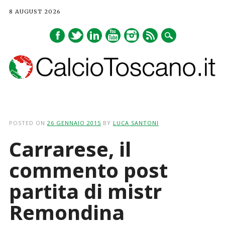
8 AUGUST 2026
Main menu
Skip
to
POSTED ON
26 GENNAIO 2015
BY
LUCA SANTONI
content
Carrarese, il
commento post
partita di mistr
Remondina