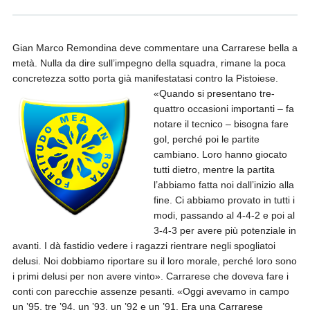
Gian Marco Remondina deve commentare una Carrarese bella a
metà. Nulla da dire sull’impegno della squadra, rimane la poca
concretezza sotto porta già manifestatasi contro la Pistoiese.
«Quando si presentano tre-
quattro occasioni importanti – fa
notare il tecnico – bisogna fare
gol, perché poi le partite
cambiano. Loro hanno giocato
tutti dietro, mentre la partita
l’abbiamo fatta noi dall’inizio alla
fine. Ci abbiamo provato in tutti i
modi, passando al 4-4-2 e poi al
3-4-3 per avere più potenziale in
avanti. I dà fastidio vedere i ragazzi rientrare negli spogliatoi
delusi. Noi dobbiamo riportare su il loro morale, perché loro sono
i primi delusi per non avere vinto». Carrarese che doveva fare i
conti con parecchie assenze pesanti. «Oggi avevamo in campo
un ’95, tre ’94, un ’93, un ’92 e un ’91. Era una Carrarese