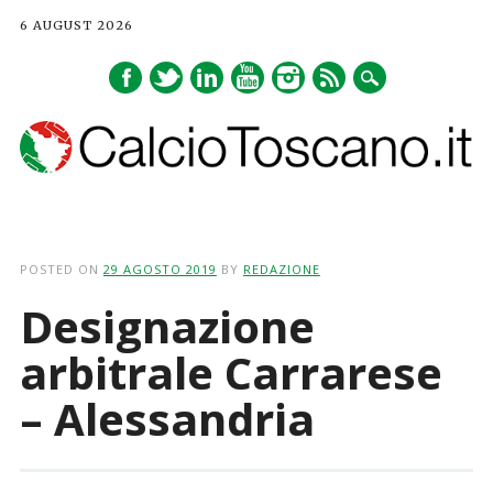
6 AUGUST 2026
Main menu
Skip
to
POSTED ON
29 AGOSTO 2019
BY
REDAZIONE
content
Designazione
arbitrale Carrarese
– Alessandria