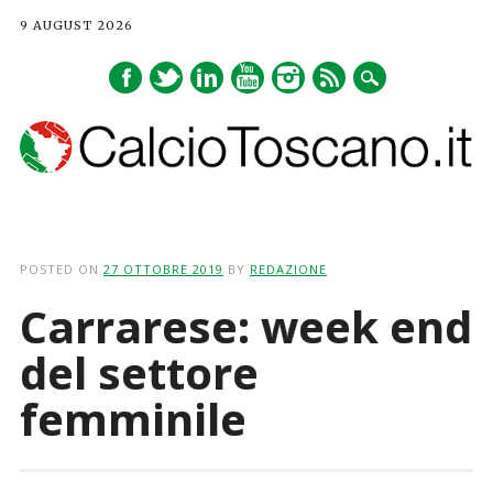
9 AUGUST 2026
Main menu
Skip
to
POSTED ON
27 OTTOBRE 2019
BY
REDAZIONE
content
Carrarese: week end
del settore
femminile