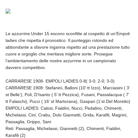
Le azzurrine Under 15 escono sconfitte al cospetto di un’Empoli
ladies che rispetta il pronostico. Il punteggio rotondo ed
abbondante a sfavore inganna rispetto ad una prestazione tutto
cuore e orgoglio che meritava migliore sorte. Prosegue
l’ambientamento delle nostre azzurrine in un campionato
davvero competitivo.
CARRARESE 1908- EMPOLI LADIES 0-8( 3-0; 2-0; 3-0)
CARRARESE 1908: Stefanini, Balloni (10’ tt Izzo), Marciasini ( 3’
st Belle’), Poli, D’Isanto ( 5’ tt Pezzica), Fusani, Passalacqua ( 7’
tt Falaschi), Pucci ( 16’ st Martorana), Gaspari (1’st Del Moretto)
EMPOLI LADIES: Calosi, Fialdini, Nucci, Pedalino, Chimenti,
Michelassi, Cini, Crabu, Dolo Giannetti, Grida, Karafili, Magrini,
Passaglia, Grippo, Sani
Reti: Passaglia, Michelassi, Giannetti (2), Chimenti, Fialdini,
Karafili (2)