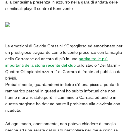
alla centesima presenza in azzurro nella gara di andata delle
semifinali playoff contro il Benevento.
Le emozioni di Davide Grassini :”Orgoglioso ed emozionato per
un prestigioso traguardo come le cento presenze con la maglia
della Carrarese ed ancora di più in una
partita tra le più
importanti della storia recente del club
,allo stadio “Dei Marmi-
Quattro Olimpionici azzurri ” di Carrara di fronte ad pubblico da
brividi.
Probabilmente, guardandomi indietro c’è una piccola punta di
rammarico perché in questi anni ho subito infortuni che non
hanno mai arrestato,però, il cammino a Carrara ed anche in
questa stagione ho dovuto patire il problema alla clavicola con
ricaduta.
Ad ogni modo, onestamente, non potevo chiedere di meglio
perché ad una serata dal gusto particolare per me è coincisa