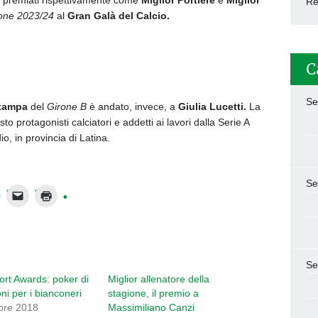
i premiati rispettivamente come
Miglior Portiere
e
Miglior
Re
one 2023/24
al
Gran Galà del Calcio.
C
Se
Stampa
del
Girone B
è andato, invece, a
Giulia Lucetti.
La
o protagonisti calciatori e addetti ai lavori dalla Serie A
dio, in provincia di Latina.
Se
Se
port Awards: poker di
Miglior allenatore della
ni per i bianconeri
stagione, il premio a
bre 2018
Massimiliano Canzi