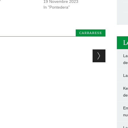
"
19 Novembre 2023
In "Pontedera"
CARRARESE
L
La
de
La
Ke
de
Em
nu
La