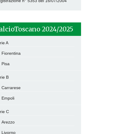
gistrazione n° 5353 del 16/07/2004
alcioToscano 2024/2025
rie A
Fiorentina
Pisa
rie B
Carrarese
Empoli
rie C
Arezzo
Livorno