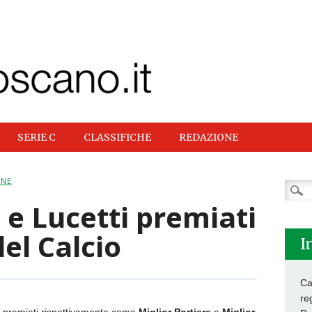
SERIE C
CLASSIFICHE
REDAZIONE
ONE
Ricer
per:
 e Lucetti premiati
el Calcio
I
Ca
re