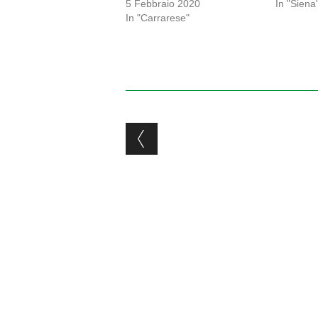
5 Febbraio 2020
In "Siena
In "Carrarese"
Post navigation