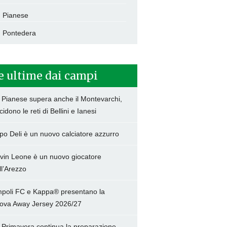
Pianese
Pontedera
e ultime dai campi
 Pianese supera anche il Montevarchi,
cidono le reti di Bellini e Ianesi
po Deli è un nuovo calciatore azzurro
vin Leone è un nuovo giocatore
ll’Arezzo
poli FC e Kappa® presentano la
ova Away Jersey 2026/27
 Primavera continua la preparazione