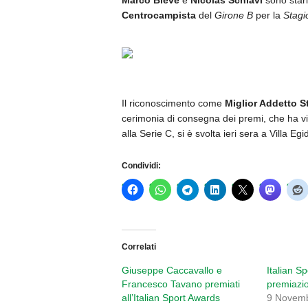
Marco Bleve
e
Nicolás Schiavi
sono star
Centrocampista
del
Girone B
per la
Stagi
Il riconoscimento come
Miglior Addetto 
cerimonia di consegna dei premi, che ha vist
alla Serie C, si è svolta ieri sera a Villa Egi
Condividi:
Correlati
Giuseppe Caccavallo e
Italian S
Francesco Tavano premiati
premiazio
all’Italian Sport Awards
9 Novem