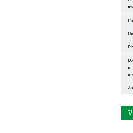
tr
Pi
Re
Pi
Da
un
ar
Au
V