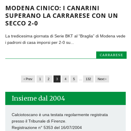
MODENA CINICO: I CANARINI
SUPERANO LA CARRARESE CON UN
SECCO 2-0
La tredicesima giornata di Serie BKT al “Braglia” di Modena vede
i padroni di casa imporsi per 2-0 su...
CARRARESE
‹ Prev
1
2
3
4
5
…
132
Next ›
Insieme dal 2004
Calciotoscano è una testata regolarmente registrata
presso il Tribunale di Firenze.
Registrazione n° 5353 del 16/07/2004