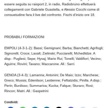
essere seguita su raisport 2, in radio, Radiobruno effettuerà
collegamenti con Gabriele Guastella, e Alessio Cocchi come di
consuetudine fara il live del confronto. Fischi d’inizio ore 18.
PROBABILI FORMAZIONI
EMPOLI (4-3-1-2): Bassi; Gemignani; Barba; Bianchetti; Agrifogli;
Signorelli; Croce; Laxalt; Zielinski; Pucciarelli; Mchedlidze. A
disp.: Pugliesi; Sepe; Hysaj; Mario Rui; Tonelli; Valdifiori; Vecino;
Aguirre; Rovini; Tavano; Maccarone. All.: Sarri.
GENOA (3-4-3): Lamanna; Antonini; De Maio; Izzo; Marchese;
Greco; Mussis; Edenilson; Lestienne; Feftatzidis; Pinilla. A disp.:
Perin; Burdisso; Summariva; Kucka; Falque; Sturaro; Rosi;
Rincon; Matri. All.: Gaspetrini
Condividi: