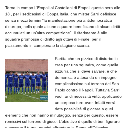
Torna in campo L’Empoli al Castellani di Empoli questa sera alle
18 , per i sedicesimi di Coppa Italia, che mister Sarri definisce
senza mezzi termini “la manifestazione più antidemocratica
d’europa, nella quale alcune squadre beneficiano di alcuni diritti
accumulati un un’altra competizione”. Il riferimento è alle
squadre promosse di diritto agli ottavi di Finale, per il
piazzamento in campionato la stagione scorsa.
Partita che un pizzico di disturbo lo
crea per una squadra, come quella
azzurra che si deve salvare, e che
domenica è attesa da un impegno
complicatissimo sul terreno del San
Paolo contro il Napoli. Tuttavia Sarri
vuol far di necessità virtù, applicando
un corposo turn-over. Infatti verrà
data possibilità di giocare a quei
elementi che non hanno minutaggio, senza per questo, essere
remissivi sul terreno di gioco. L’obiettivo è quello di ben figurare
e passare il turno, perchè affrontare la Roma all’Olimpico