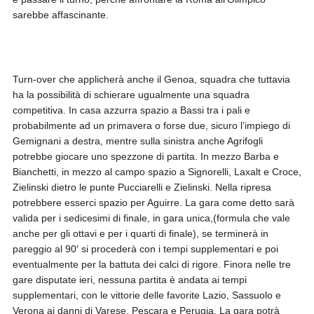
sarebbe affascinante.
Turn-over che applicherà anche il Genoa, squadra che tuttavia
ha la possibilità di schierare ugualmente una squadra
competitiva. In casa azzurra spazio a Bassi tra i pali e
probabilmente ad un primavera o forse due, sicuro l’impiego di
Gemignani a destra, mentre sulla sinistra anche Agrifogli
potrebbe giocare uno spezzone di partita. In mezzo Barba e
Bianchetti, in mezzo al campo spazio a Signorelli, Laxalt e Croce,
Zielinski dietro le punte Pucciarelli e Zielinski. Nella ripresa
potrebbere esserci spazio per Aguirre. La gara come detto sarà
valida per i sedicesimi di finale, in gara unica,(formula che vale
anche per gli ottavi e per i quarti di finale), se terminerà in
pareggio al 90′ si procederà con i tempi supplementari e poi
eventualmente per la battuta dei calci di rigore. Finora nelle tre
gare disputate ieri, nessuna partita è andata ai tempi
supplementari, con le vittorie delle favorite Lazio, Sassuolo e
Verona ai danni di Varese, Pescara e Perugia. La gara potrà