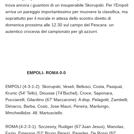
trova ancora i guantoni di un insuperabile Skorupski. Per l’Empoli
arriva un pareggio importantissimo per muovere la classifica, ma
soprattutto per il morale in attesa dello scontro diretto di
domenica prossima alle 12.30 sul campo del Pescara: un
autentico crocevia del campionato per gli azzurri.
EMPOLI- ROMA 0-0
EMPOLI (4-3-1-2): Skorupski, Veseli, Bellusci, Costa, Pasqual,
Krunic (54′ Tello), Diousse (74’Buchel), Croce, Saponara,
Pucciarelli, Gilardino (67′ Maccarone). A disp. Pelagotti, Zambelli,
Dimarco, Barba, Cosic, Jose Mauri, Pereira, Marilungo,
Mmchedlidze. All. Martusciello.
ROMA (4-2-3-1): Szczesny, Rudiger (67’Juan Jesus), Manolas,
Fazio, Emerson (52′ Bruno Peres), Paredes, De Rossi (82′