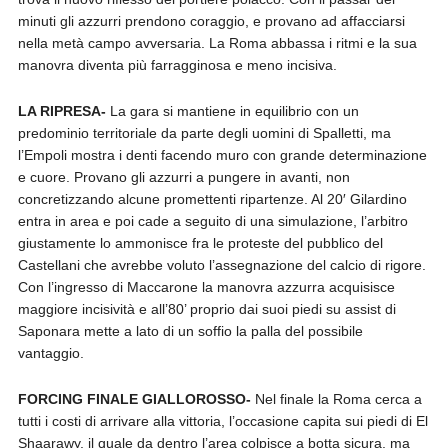
minuti gli azzurri prendono coraggio, e provano ad affacciarsi
nella metà campo avversaria. La Roma abbassa i ritmi e la sua
manovra diventa più farragginosa e meno incisiva.
LA RIPRESA-
La gara si mantiene in equilibrio con un
predominio territoriale da parte degli uomini di Spalletti, ma
l’Empoli mostra i denti facendo muro con grande determinazione
e cuore. Provano gli azzurri a pungere in avanti, non
concretizzando alcune promettenti ripartenze. Al 20′ Gilardino
entra in area e poi cade a seguito di una simulazione, l’arbitro
giustamente lo ammonisce fra le proteste del pubblico del
Castellani che avrebbe voluto l’assegnazione del calcio di rigore.
Con l’ingresso di Maccarone la manovra azzurra acquisisce
maggiore incisività e all’80’ proprio dai suoi piedi su assist di
Saponara mette a lato di un soffio la palla del possibile
vantaggio.
FORCING FINALE GIALLOROSSO-
Nel finale la Roma cerca a
tutti i costi di arrivare alla vittoria, l’occasione capita sui piedi di El
Shaarawy, il quale da dentro l’area colpisce a botta sicura, ma