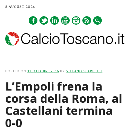
8 AUGUST 2026
Main menu
Skip
to
POSTED ON
31 OTTOBRE 2016
BY
STEFANO SCARPETTI
content
L’Empoli frena la
corsa della Roma, al
Castellani termina
0-0