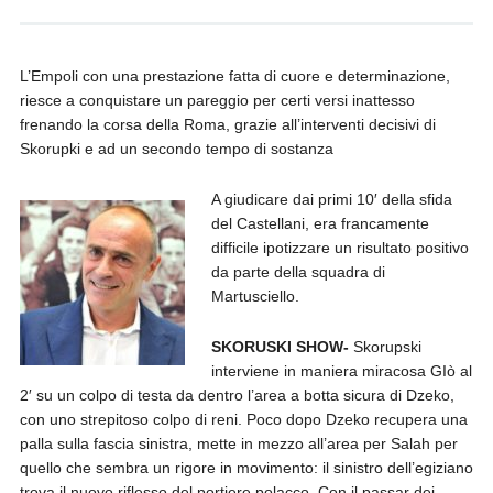
L’Empoli con una prestazione fatta di cuore e determinazione,
riesce a conquistare un pareggio per certi versi inattesso
frenando la corsa della Roma, grazie all’interventi decisivi di
Skorupki e ad un secondo tempo di sostanza
A giudicare dai primi 10′ della sfida
del Castellani, era francamente
difficile ipotizzare un risultato positivo
da parte della squadra di
Martusciello.
SKORUSKI SHOW-
Skorupski
interviene in maniera miracosa GIò al
2′ su un colpo di testa da dentro l’area a botta sicura di Dzeko,
con uno strepitoso colpo di reni. Poco dopo Dzeko recupera una
palla sulla fascia sinistra, mette in mezzo all’area per Salah per
quello che sembra un rigore in movimento: il sinistro dell’egiziano
trova il nuovo riflesso del portiere polacco. Con il passar dei