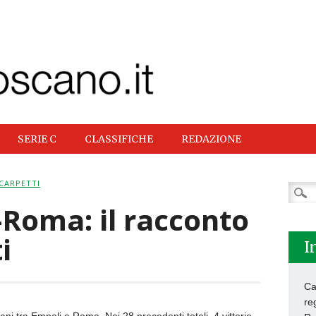
SERIE C
CLASSIFICHE
REDAZIONE
CARPETTI
Ricer
per:
Roma: il racconto
i
I
Ca
re