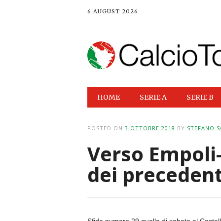
6 AUGUST 2026
Main menu
Skip
HOME
SERIE A
SERIE B
to
content
POSTED ON
3 OTTOBRE 2018
BY
STEFANO S
Verso Empoli-
dei precedent