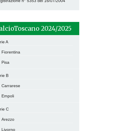
gistrazione n° 5353 del 16/07/2004
alcioToscano 2024/2025
rie A
Fiorentina
Pisa
rie B
Carrarese
Empoli
rie C
Arezzo
Livorno