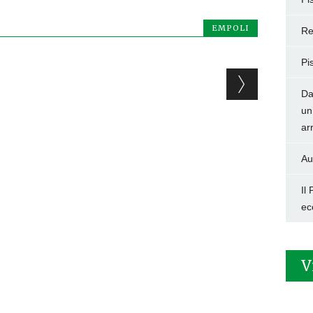
EMPOLI
Re
Pi
Da
un
ar
Au
Il
ec
V