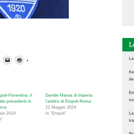
L
La
Ke
de
Em
oli-Fiorentina: il
Davide Massa di Imperia
nu
dei precedenti in
l’arbitro di Empoli-Roma
urra
22 Maggio 2024
aio 2024
In "Empoli"
La
i"
tr
Pi