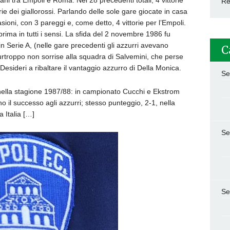
ni tra Empoli e Roma. Nei 28 precedenti totali, 4 vittorie
Re
rie dei giallorossi. Parlando delle sole gare giocate in casa
ioni, con 3 pareggi e, come detto, 4 vittorie per l’Empoli.
prima in tutti i sensi. La sfida del 2 novembre 1986 fu
 in Serie A, (nelle gare precedenti gli azzurri avevano
C
purtroppo non sorrise alla squadra di Salvemini, che perse
i Desideri a ribaltare il vantaggio azzurro di Della Monica.
Se
nella stagione 1987/88: in campionato Cucchi e Ekstrom
 il successo agli azzurri; stesso punteggio, 2-1, nella
a Italia […]
Se
Se