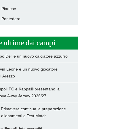
Pianese
Pontedera
e ultime dai campi
po Deli è un nuovo calciatore azzurro
vin Leone è un nuovo giocatore
ll’Arezzo
poli FC e Kappa® presentano la
ova Away Jersey 2026/27
 Primavera continua la preparazione
a allenamenti e Test Match
sa-Empoli, info accrediti