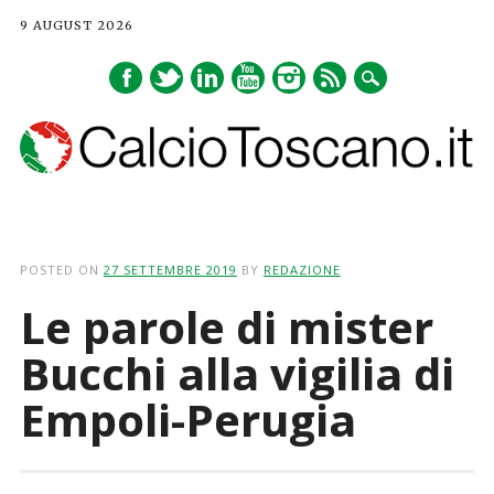
9 AUGUST 2026
Main menu
Skip
to
POSTED ON
27 SETTEMBRE 2019
BY
REDAZIONE
content
Le parole di mister
Bucchi alla vigilia di
Empoli-Perugia