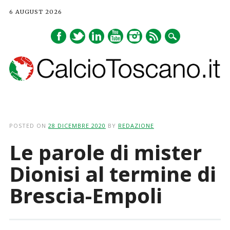
6 AUGUST 2026
Main menu
Skip
to
POSTED ON
28 DICEMBRE 2020
BY
REDAZIONE
content
Le parole di mister
Dionisi al termine di
Brescia-Empoli