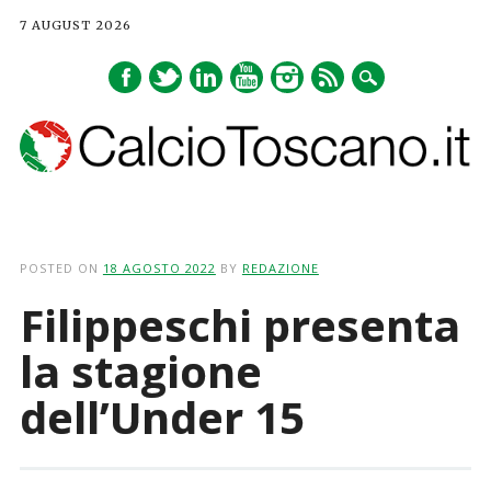
7 AUGUST 2026
Main menu
Skip
to
POSTED ON
18 AGOSTO 2022
BY
REDAZIONE
content
Filippeschi presenta
la stagione
dell’Under 15