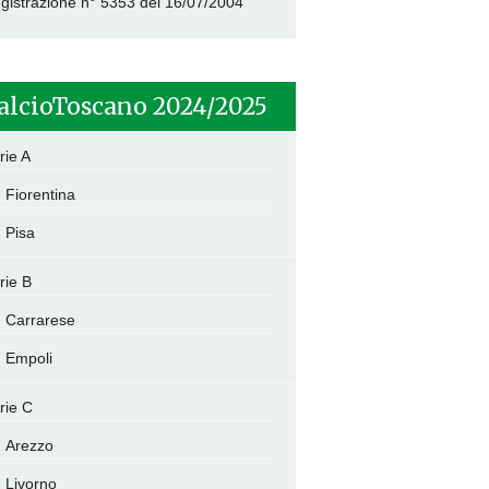
gistrazione n° 5353 del 16/07/2004
alcioToscano 2024/2025
rie A
Fiorentina
Pisa
rie B
Carrarese
Empoli
rie C
Arezzo
Livorno