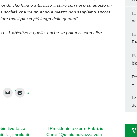
ziende che hanno interesse a stare con noi e su questo mi
 una società che tra un anno e mezzo non sappiamo ancora
La
 fare mai il passo più lungo della gamba”.
ne
uso –
L’obiettivo è quello, anche se prima ci sono altre
La
Fa
Pi
big
Re
–
La
de
biettivo terza
Il Presidente azzurro Fabrizio
V
i fila, parola di
Corsi: “Questa salvezza vale