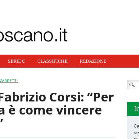
SERIE C
CLASSIFICHE
REDAZIONE
CARPETTI
Ricer
per:
Fabrizio Corsi: “Per
za è come vincere
I
”
Ca
re