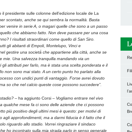
il presidente sulle colonne dell’edizione locale de La
per scontato, anche se qui sembra la normalità. Basta
ta per venire in serie A, o magari quelle che sono a un passo
di quello che abbiamo fatto. Non deve passare per una cosa
o? I risultati straordinari come quello di San Siro.
L
ti gli abitanti di Empoli, Montelupo, Vinci e
 nel gestire una società̀ che appartiene alla città, anche se
Re
e mie.
Una salvezza tranquilla mandando via un
gli attributi per farlo, ma è stata una scelta ponderata e il
Fi
llo non sono mai stato. A un certo punto ho parlato alla
ocesso con undici punti di vantaggio. Forse avrei dovuto
Li
o, ma so che nel calcio queste cose possono succedere”.
l’
 stadio?
– ha aggiunto Corsi –
Vogliamo entrare nel vivo
Co
o a qualche mese fa ci sono delle aziende che ci possono
più positivo degli ultimi mesi è questo: per motivi di
Br
 agli approfondimenti, ma a darmi fiducia è il fatto che il
lo riguardo allo stadio. Vorrei ringraziare il sindaco
Co
 che ho incontrato sulla mia strada parlo in senso generale
Br