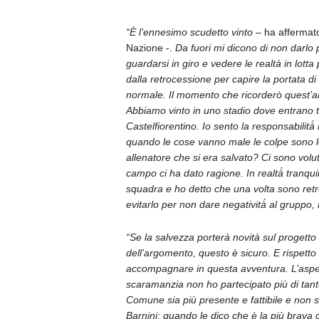
“È l’ennesimo scudetto vinto
– ha affermato 
Nazione -.
Da fuori mi dicono di non darlo 
guardarsi in giro e vedere le realtà in lot
dalla retrocessione per capire la portata 
normale. Il momento che ricorderò quest’ann
Abbiamo vinto in uno stadio dove entrano tut
Castelfiorentino. Io sento la responsabilità̀
quando le cose vanno male le colpe sono l
allenatore che si era salvato? Ci sono voluti 
campo ci ha dato ragione. In realtà̀ tranqui
squadra e ho detto che una volta sono retr
evitarlo per non dare negatività̀ al grupp
“Se la salvezza porterà novità sul progetto
dell’argomento, questo è sicuro. E rispett
accompagnare in questa avventura. L’aspetto 
scaramanzia non ho partecipato più di tanto
Comune sia più presente e fattibile e non so
Barnini: quando le dico che è la più brava