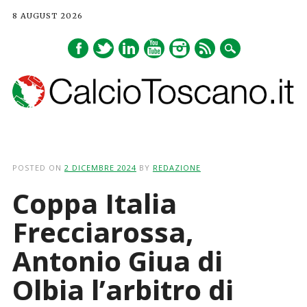
8 AUGUST 2026
Main menu
Skip
to
POSTED ON
2 DICEMBRE 2024
BY
REDAZIONE
content
Coppa Italia
Frecciarossa,
Antonio Giua di
Olbia l’arbitro di