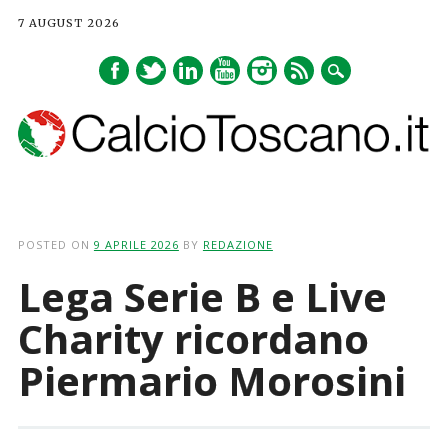
7 AUGUST 2026
Main menu
Skip
to
POSTED ON
9 APRILE 2026
BY
REDAZIONE
content
Lega Serie B e Live
Charity ricordano
Piermario Morosini