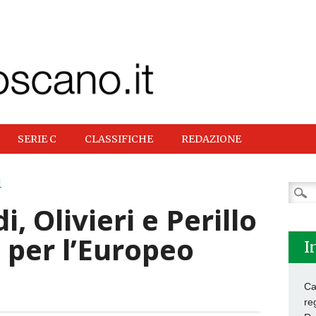
SERIE C
CLASSIFICHE
REDAZIONE
E
Ricer
per:
i, Olivieri e Perillo
 per l’Europeo
I
Ca
re