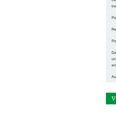
tr
Pi
Re
Pi
Da
un
ar
Au
V