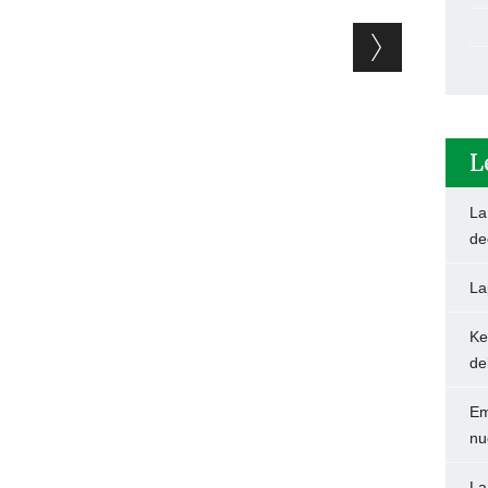
L
La
de
La
Ke
de
Em
nu
La