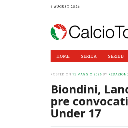
6 AUGUST 2026
Main menu
Skip
HOME
SERIE A
SERIE B
to
content
POSTED ON
15 MAGGIO 2026
BY
REDAZION
Biondini, Land
pre convocati
Under 17