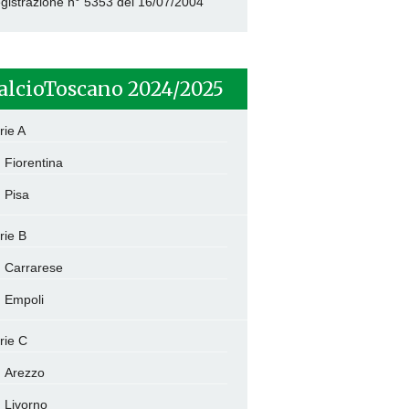
gistrazione n° 5353 del 16/07/2004
alcioToscano 2024/2025
rie A
Fiorentina
Pisa
rie B
Carrarese
Empoli
rie C
Arezzo
Livorno