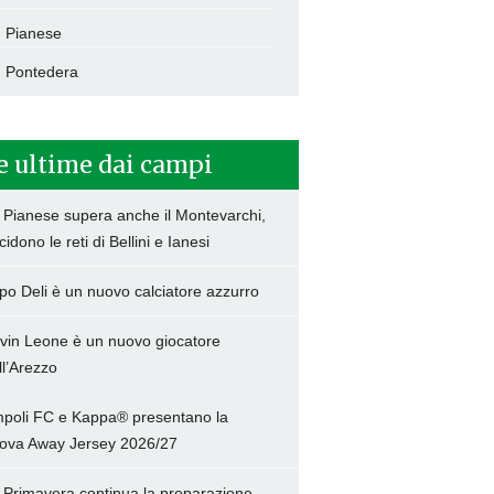
Pianese
Pontedera
e ultime dai campi
 Pianese supera anche il Montevarchi,
cidono le reti di Bellini e Ianesi
po Deli è un nuovo calciatore azzurro
vin Leone è un nuovo giocatore
ll’Arezzo
poli FC e Kappa® presentano la
ova Away Jersey 2026/27
 Primavera continua la preparazione