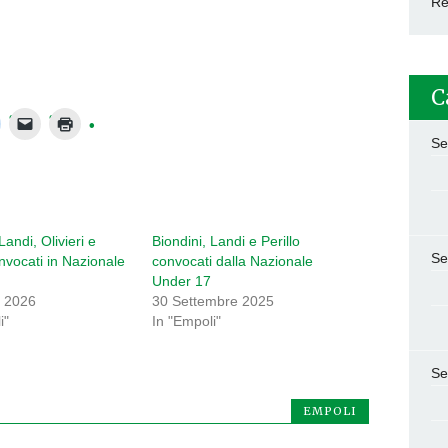
Re
C
Se
Landi, Olivieri e
Biondini, Landi e Perillo
Se
onvocati in Nazionale
convocati dalla Nazionale
Under 17
 2026
30 Settembre 2025
i"
In "Empoli"
Se
EMPOLI