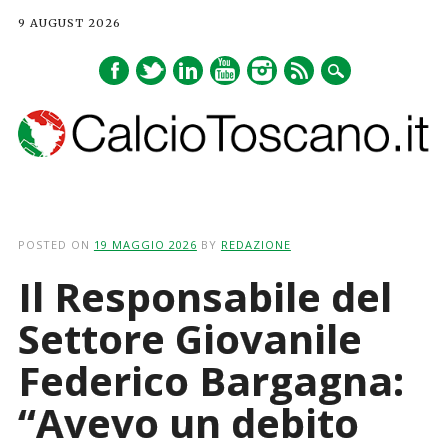
9 AUGUST 2026
Main menu
Skip
to
POSTED ON
19 MAGGIO 2026
BY
REDAZIONE
content
Il Responsabile del
Settore Giovanile
Federico Bargagna:
“Avevo un debito