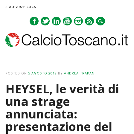
6 AUGUST 2026
Main menu
Skip
to
POSTED ON
5 AGOSTO 2012
BY
ANDREA TRAPANI
content
HEYSEL, le verità di
una strage
annunciata:
presentazione del