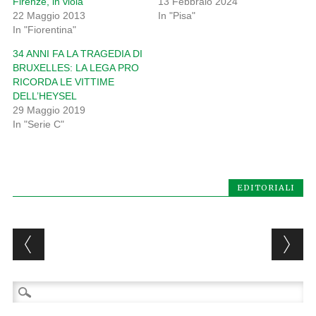
Firenze, in viola
13 Febbraio 2024
22 Maggio 2013
In "Pisa"
In "Fiorentina"
34 ANNI FA LA TRAGEDIA DI
BRUXELLES: LA LEGA PRO
RICORDA LE VITTIME
DELL’HEYSEL
29 Maggio 2019
In "Serie C"
EDITORIALI
Post navigation
Ricerca
per: