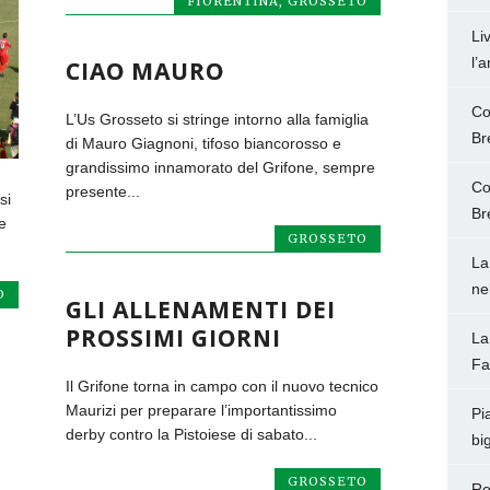
FIORENTINA
,
GROSSETO
Li
l’
CIAO MAURO
Co
L’Us Grosseto si stringe intorno alla famiglia
Br
di Mauro Giagnoni, tifoso biancorosso e
grandissimo innamorato del Grifone, sempre
Co
presente...
si
Br
e
GROSSETO
La
ne
O
GLI ALLENAMENTI DEI
PROSSIMI GIORNI
La
Fa
Il Grifone torna in campo con il nuovo tecnico
Maurizi per preparare l’importantissimo
Pi
derby contro la Pistoiese di sabato...
big
GROSSETO
Re