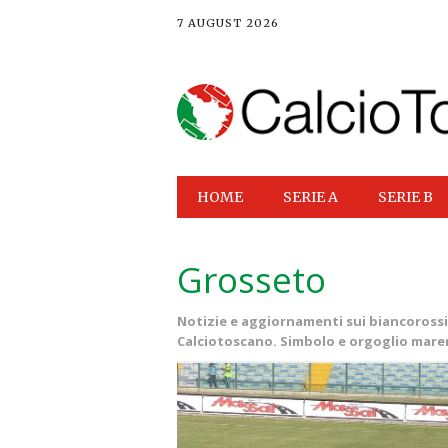
7 AUGUST 2026
Main menu
Skip
HOME
SERIE A
SERIE B
to
content
Grosseto
Notizie e aggiornamenti sui biancorossi 
Calciotoscano. Simbolo e orgoglio mar