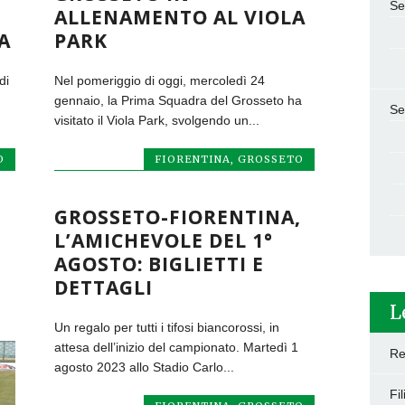
Se
ALLENAMENTO AL VIOLA
A
PARK
di
Nel pomeriggio di oggi, mercoledì 24
gennaio, la Prima Squadra del Grosseto ha
Se
visitato il Viola Park, svolgendo un...
O
FIORENTINA
,
GROSSETO
GROSSETO-FIORENTINA,
L’AMICHEVOLE DEL 1°
AGOSTO: BIGLIETTI E
DETTAGLI
L
Un regalo per tutti i tifosi biancorossi, in
attesa dell’inizio del campionato. Martedì 1
Re
agosto 2023 allo Stadio Carlo...
Fi