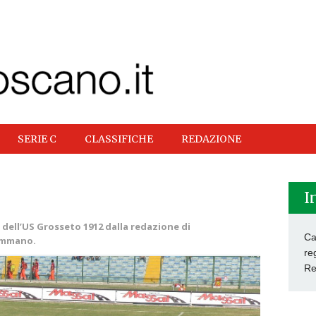
SERIE C
CLASSIFICHE
REDAZIONE
I
dell’US Grosseto 1912 dalla redazione di
Ca
emmano.
re
Re