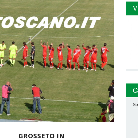
V
C
Se
GROSSETO IN