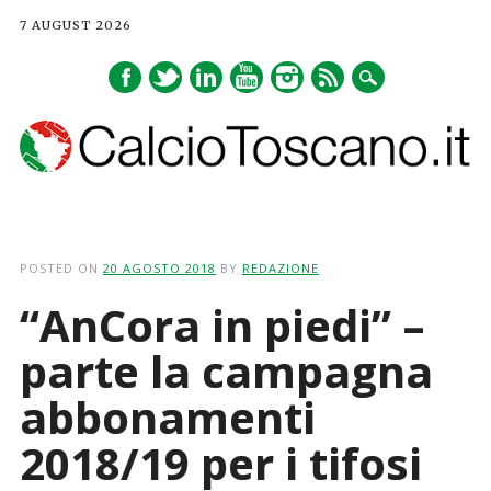
7 AUGUST 2026
Main menu
Skip
to
POSTED ON
20 AGOSTO 2018
BY
REDAZIONE
content
“AnCora in piedi” –
parte la campagna
abbonamenti
2018/19 per i tifosi