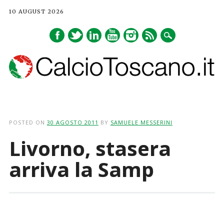
10 AUGUST 2026
Main menu
Skip
to
POSTED ON
30 AGOSTO 2011
BY
SAMUELE MESSERINI
content
Livorno, stasera
arriva la Samp