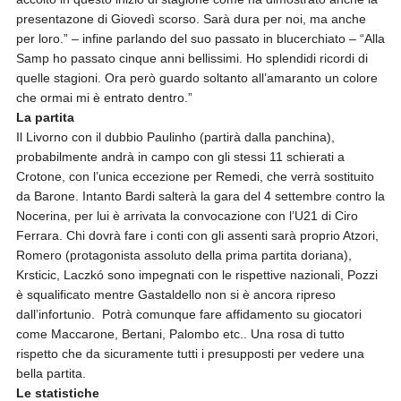
presentazone di Giovedì scorso. Sarà dura per noi, ma anche
per loro.” – infine parlando del suo passato in blucerchiato – “Alla
Samp ho passato cinque anni bellissimi. Ho splendidi ricordi di
quelle stagioni. Ora però guardo soltanto all’amaranto un colore
che ormai mi è entrato dentro.”
La partita
Il Livorno con il dubbio Paulinho (partirà dalla panchina),
probabilmente andrà in campo con gli stessi 11 schierati a
Crotone, con l’unica eccezione per Remedi, che verrà sostituito
da Barone. Intanto Bardi salterà la gara del 4 settembre contro la
Nocerina, per lui è arrivata la convocazione con l’U21 di Ciro
Ferrara. Chi dovrà fare i conti con gli assenti sarà proprio Atzori,
Romero (protagonista assoluto della prima partita doriana),
Krsticic, Laczkó sono impegnati con le rispettive nazionali, Pozzi
è squalificato mentre Gastaldello non si è ancora ripreso
dall’infortunio. Potrà comunque fare affidamento su giocatori
come Maccarone, Bertani, Palombo etc.. Una rosa di tutto
rispetto che da sicuramente tutti i presupposti per vedere una
bella partita.
Le statistiche