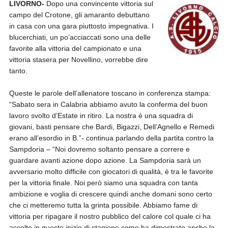
LIVO
RNO-
Dopo una convincente vittoria sul
campo del Crotone, gli amaranto debuttano
in casa con una gara piuttosto impegnativa. I
blucerchiati, un po’acciaccati sono una delle
favorite alla vittoria del campionato e una
vittoria stasera per Novellino, vorrebbe dire
tanto.
Queste le parole dell’allenatore toscano in conferenza stampa:
“Sabato sera in Calabria abbiamo avuto la conferma del buon
lavoro svolto d’Estate in ritiro. La nostra è una squadra di
giovani, basti pensare che Bardi, Bigazzi, Dell’Agnello e Remedi
erano all’esordio in B.”- continua parlando della partita contro la
Sampdoria – “Noi dovremo soltanto pensare a correre e
guardare avanti azione dopo azione. La Sampdoria sarà un
avversario molto difficile con giocatori di qualità, è tra le favorite
per la vittoria finale. Noi però siamo una squadra con tanta
ambizione e voglia di crescere quindi anche domani sono certo
che ci metteremo tutta la grinta possibile. Abbiamo fame di
vittoria per ripagare il nostro pubblico del calore col quale ci ha
accolto in questo inizio di stagione come ha dimostrato anche la