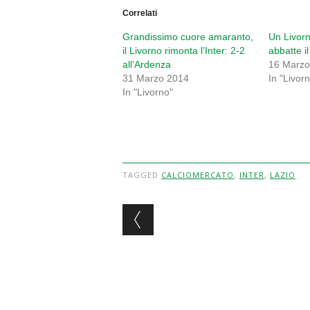
Correlati
Grandissimo cuore amaranto,
Un Livorn
il Livorno rimonta l’Inter: 2-2
abbatte i
all’Ardenza
16 Marzo
31 Marzo 2014
In "Livor
In "Livorno"
TAGGED
CALCIOMERCATO
,
INTER
,
LAZIO
Post navigation