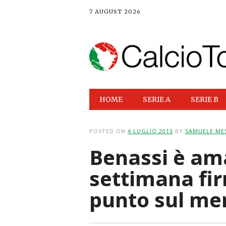
7 AUGUST 2026
Main menu
Skip
HOME
SERIE A
SERIE B
to
content
POSTED ON
4 LUGLIO 2013
BY
SAMUELE MES
Benassi è am
settimana fir
punto sul me