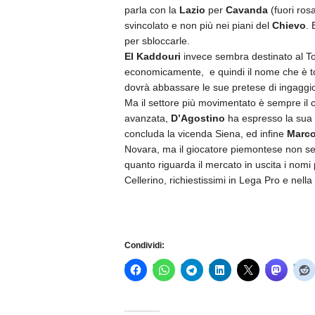
parla con la
Lazio
per
Cavanda
(fuori ros
svincolato e non più nei piani del
Chievo
. 
per sbloccarle.
El Kaddouri
invece sembra destinato al To
economicamente, e quindi il nome che è to
dovrà abbassare le sue pretese di ingaggio 
Ma il settore più movimentato è sempre il
avanzata,
D’Agostino
ha espresso la sua 
concluda la vicenda Siena, ed infine
Marco
Novara, ma il giocatore piemontese non se
quanto riguarda il mercato in uscita i nomi p
Cellerino, richiestissimi in Lega Pro e nella
Condividi: