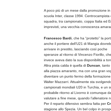
A poco più di un mese dalla promozione in S
scuola Inter, classe 1994. Centrocampista 
squadra, tra campionato, coppa Italia ed E
imprevisti, una vecchia conoscenza amara
Francesco Bardi
, che ha “protetto” la p
anche il portiere dell’
U21 di Mangia dovre
arrivare in prestito, lasciando così poche
speranze al ritorno di Vincenzo Fiorillo, ch
invece aveva dato la sua disponibilità a tor
Altra pista calda è quella di
Duncan
, tanto
alla piazza amaranto, ma con una gran vog
diventare un punto fermo della formazione 
Walter Mazzarri. Attualmente sta svolgendo
campionati mondiali U20 in Turchia, e un 
probabile ritorno al Livorno è comunque d
valutare a fine mese, quando l’allenatore ner
Per il reparto difensivo sembra fatta per
Cr
stagione allo Spezia. Un bel colpo in prospe