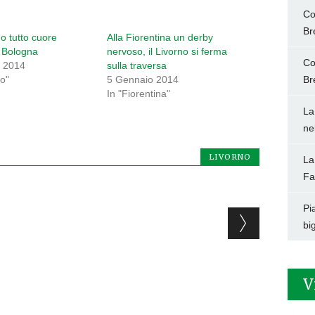
Co
Br
o tutto cuore
Alla Fiorentina un derby
l Bologna
nervoso, il Livorno si ferma
Co
 2014
sulla traversa
no"
5 Gennaio 2014
Br
In "Fiorentina"
La
ne
LIVORNO
La
Fa
Pi
big
V