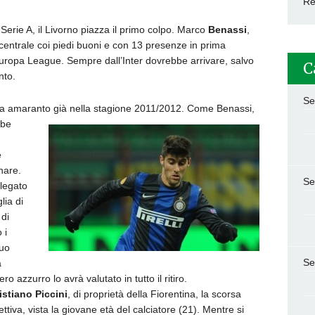
Re
erie A, il Livorno piazza il primo colpo. Marco
Benassi
,
centrale coi piedi buoni e con 13 presenze in prima
uropa League. Sempre dall’Inter dovrebbe arrivare, salvo
C
nto.
Se
orta amaranto già nella stagione 2011/2012. Come Benassi,
bbe
e
nare.
Se
 legato
lia di
di
 i
suo
Se
a
o azzurro lo avrà valutato in tutto il ritiro.
istiano Piccini
, di proprietà della Fiorentina, la scorsa
ttiva, vista la giovane età del calciatore (21). Mentre si