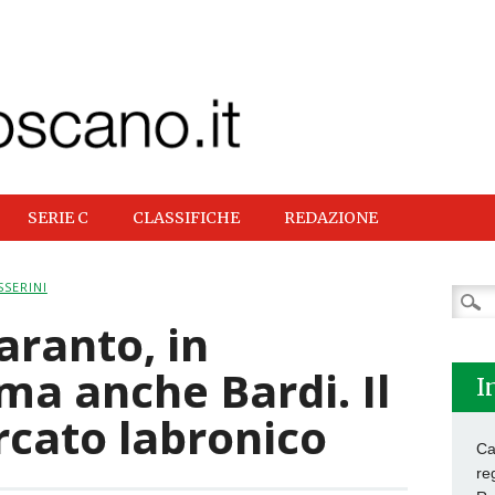
SERIE C
CLASSIFICHE
REDAZIONE
SERINI
Ricer
per:
aranto, in
ma anche Bardi. Il
I
rcato labronico
Ca
re