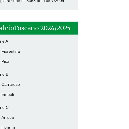
gistrazione n° 5353 del 16/07/2004
alcioToscano 2024/2025
rie A
Fiorentina
Pisa
rie B
Carrarese
Empoli
rie C
Arezzo
Livorno