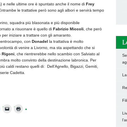
a) e nelle ultime ore è spuntato anche il nome di
Frey
Entrambe le trattative però sono agli albori e servirà tempo
rino, squadra più blasonata e più disponibile
rnato a risuonare è quello di
Fabrizio Miccoli
, che però
per iniziare a trattare con gli amaranto.
L
 centrocampo, con
Donadel
la trattativa è molto
volontà di venire a Livorno, ma sta aspettando che si
 Rigoni
, che rientrerebbe nello scambio con Salviato al
Set
mbra molto convinto della destinazione labronica. Per
ag
iù caldi restano quelli di: Dell’Agnello, Bigazzi, Gemiti,
 serie Cadetta.
La
Re
Fi
Li
l’