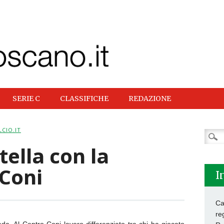
SERIE C
CLASSIFICHE
REDAZIONE
CIO.IT
Ricer
per:
tella con la
 Coni
I
Ca
re