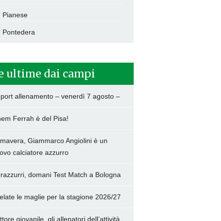
Pianese
Pontedera
e ultime dai campi
port allenamento – venerdì 7 agosto –
hem Ferrah è del Pisa!
imavera, Giammarco Angiolini è un
ovo calciatore azzurro
razzurri, domani Test Match a Bologna
elate le maglie per la stagione 2026/27
tore giovanile, gli allenatori dell’attività