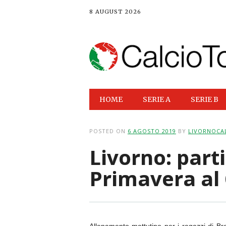
8 AUGUST 2026
Main menu
Skip
HOME
SERIE A
SERIE B
to
content
POSTED ON
6 AGOSTO 2019
BY
LIVORNOCAL
Livorno: parti
Primavera al