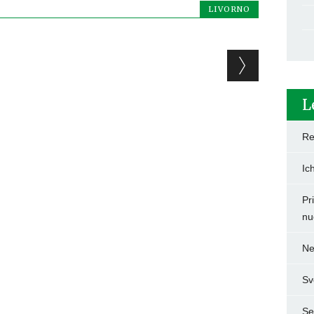
LIVORNO
L
Re
Ic
Pr
nu
Ne
Sv
Set