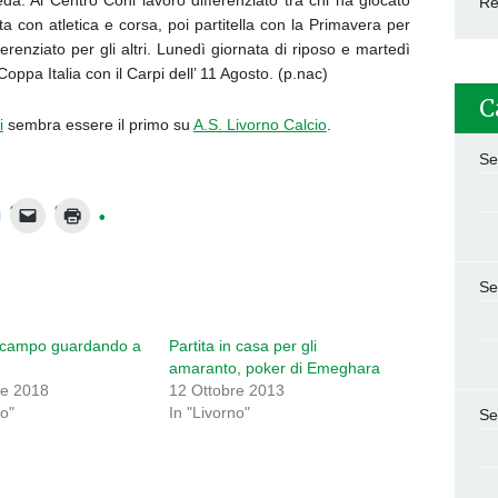
da. Al Centro Coni lavoro differenziato tra chi ha giocato
Re
duta con atletica e corsa, poi partitella con la Primavera per
erenziato per gli altri. Lunedì giornata di riposo e martedì
Coppa Italia con il Carpi dell’ 11 Agosto. (p.nac)
C
i
sembra essere il primo su
A.S. Livorno Calcio
.
Se
Se
n campo guardando a
Partita in casa per gli
amaranto, poker di Emeghara
re 2018
12 Ottobre 2013
no"
In "Livorno"
Se