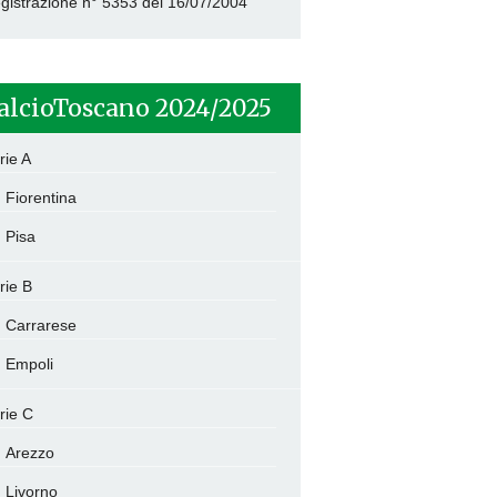
gistrazione n° 5353 del 16/07/2004
alcioToscano 2024/2025
rie A
Fiorentina
Pisa
rie B
Carrarese
Empoli
rie C
Arezzo
Livorno