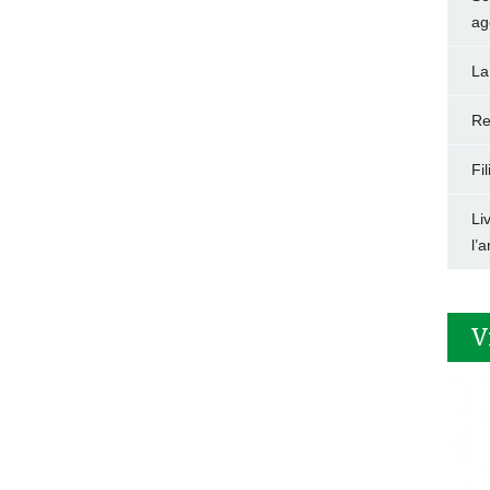
ag
La
Re
Fi
Li
l’
V