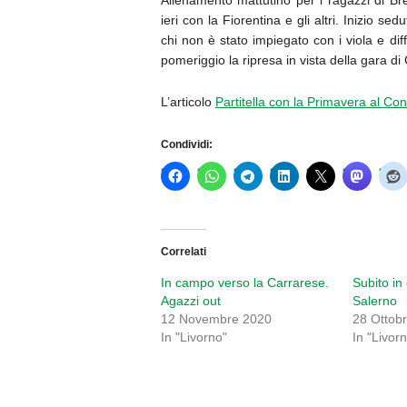
Allenamento mattutino per i ragazzi di Bre
ieri con la Fiorentina e gli altri. Inizio se
chi non è stato impiegato con i viola e diff
pomeriggio la ripresa in vista della gara di 
L’articolo
Partitella con la Primavera al Con
Condividi:
Correlati
In campo verso la Carrarese.
Subito i
Agazzi out
Salerno
12 Novembre 2020
28 Ottob
In "Livorno"
In "Livor