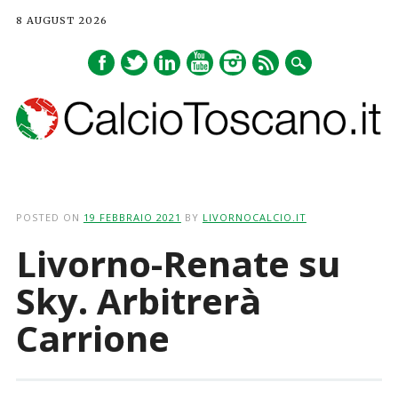
8 AUGUST 2026
Main menu
Skip
to
POSTED ON
19 FEBBRAIO 2021
BY
LIVORNOCALCIO.IT
content
Livorno-Renate su
Sky. Arbitrerà
Carrione