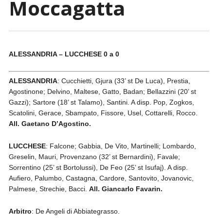
Moccagatta
ALESSANDRIA – LUCCHESE 0 a 0
ALESSANDRIA
: Cucchietti, Gjura (33’ st De Luca), Prestia,
Agostinone; Delvino, Maltese, Gatto, Badan; Bellazzini (20’ st
Gazzi); Sartore (18’ st Talamo), Santini. A disp. Pop, Zogkos,
Scatolini, Gerace, Sbampato, Fissore, Usel, Cottarelli, Rocco.
All. Gaetano D’Agostino.
LUCCHESE
: Falcone; Gabbia, De Vito, Martinelli; Lombardo,
Greselin, Mauri, Provenzano (32’ st Bernardini), Favale;
Sorrentino (25’ st Bortolussi), De Feo (25’ st Isufaj). A disp.
Aufiero, Palumbo, Castagna, Cardore, Santovito, Jovanovic,
Palmese, Strechie, Bacci.
All. Giancarlo Favarin.
Arbitro
: De Angeli di Abbiategrasso.