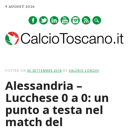
9 AUGUST 2026
Main menu
Skip
to
POSTED ON
30 SETTEMBRE 2018
BY
VALERIO LONGHI
content
Alessandria –
Lucchese 0 a 0: un
punto a testa nel
match del