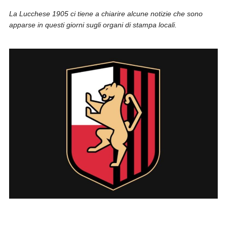
La Lucchese 1905 ci tiene a chiarire alcune notizie che sono
apparse in questi giorni sugli organi di stampa locali.