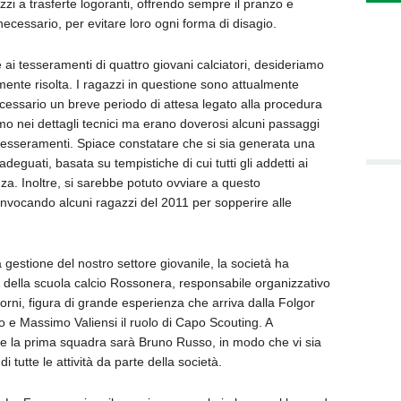
zzi a trasferte logoranti, offrendo sempre il pranzo e
cessario, per evitare loro ogni forma di disagio.
e ai tesseramenti di quattro giovani calciatori, desideriamo
mente risolta. I ragazzi in questione sono attualmente
ecessario un breve periodo di attesa legato alla procedura
mo nei dettagli tecnici ma erano doverosi alcuni passaggi
i tesseramenti. Spiace constatare che si sia generata una
deguati, basata su tempistiche di cui tutti gli addetti ai
a. Inoltre, si sarebbe potuto ovviare a questo
ocando alcuni ragazzi del 2011 per sopperire alle
 gestione del nostro settore giovanile, la società ha
 della scuola calcio Rossonera, responsabile organizzativo
orni, figura di grande esperienza che arriva dalla Folgor
co e Massimo Valiensi il ruolo di Capo Scouting. A
ile e la prima squadra sarà Bruno Russo, in modo che vi sia
 tutte le attività da parte della società.