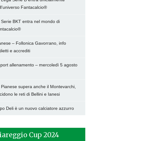
ll’universo Fantacalcio®
 Serie BKT entra nel mondo di
ntacalcio®
anese – Follonica Gavorrano, info
lietti e accrediti
port allenamento – mercoledì 5 agosto
 Pianese supera anche il Montevarchi,
cidono le reti di Bellini e Ianesi
po Deli è un nuovo calciatore azzurro
iareggio Cup 2024