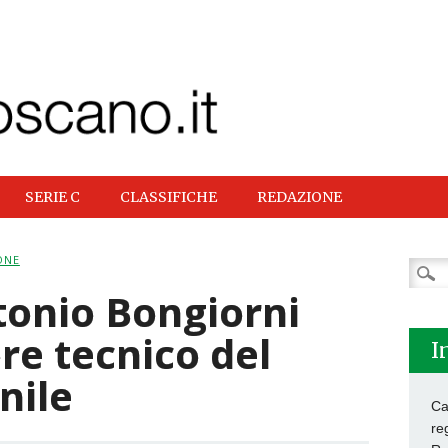
SERIE C
CLASSIFICHE
REDAZIONE
ONE
Ricer
per:
tonio Bongiorni
re tecnico del
I
nile
Ca
re