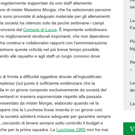
o regolarmente supportate da uno staff altamente
ne
egno di mister Massimo Morgia, che ha selezionato persone
e sono provviste di adeguato materiale per gli allenamenti
La
 la società ha ottenuto solo da poche settimane i campi
Fa
 concessi dal
Comune di Lucca
. È importante sottolineare
ono miglioramenti strutturali importanti, che non dipendono
Pi
ha continui e collaborativi rapporti con l’amministrazione
big
olvere queste criticità nel più breve tempo possibile,
ando alle squadre e agli staff un luogo consono dove
Re
–
 di fronte a difficoltà oggettive dovute all
’
ingiustificato
La
plesso (sul punto è sufficiente evidenziare che la
alia in un girone composto esclusivamente da società del
de
umentanti in maniera esponenziale rispetto alla passata
e presentato da mister Morgia, elaborato quando né la
La
apere che la Lucchese fosse inserita in un girone così
la società adotterà misure adeguate per garantire sempre
leti, cercando di tenere sempre sotto controllo il budget e
V
nche per la prima squadra. La
Lucchese 1905
non ha mai