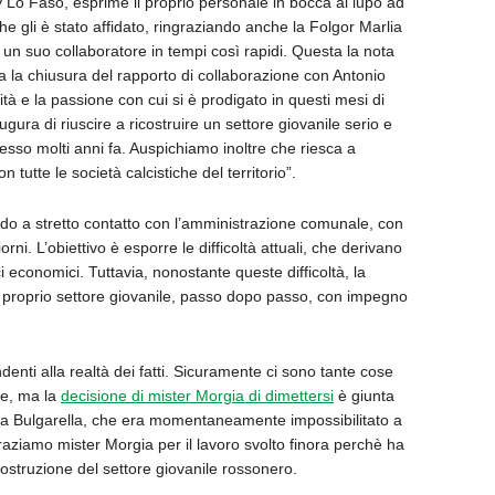
Lo Faso, esprime il proprio personale in bocca al lupo ad
he gli è stato affidato, ringraziando anche la Folgor Marlia
 un suo collaboratore in tempi così rapidi.
Questa la nota
a la chiusura del rapporto di collaborazione con Antonio
ità e la passione con cui si è prodigato in questi mesi di
 augura di riuscire a ricostruire un settore giovanile serio e
so molti anni fa. Auspichiamo inoltre che riesca a
tutte le società calcistiche del territorio”.
ndo a stretto contatto con l’amministrazione comunale, con
orni. L
’
obiettivo è esporre le difficoltà attuali, che derivano
 economici. Tuttavia, nonostante queste difficoltà, la
l proprio settore giovanile, passo dopo passo, con impegno
denti alla realtà dei fatti. Sicuramente ci sono tante cose
ale, ma la
decisione di mister Morgia di dimettersi
è giunta
ea Bulgarella, che era momentaneamente impossibilitato a
graziamo mister Morgia per il lavoro svolto finora perchè ha
ostruzione del settore giovanile rossonero.