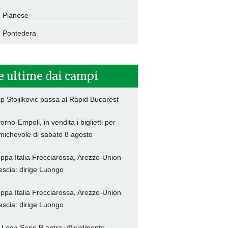
Pianese
Pontedera
e ultime dai campi
lip Stojilkovic passa al Rapid Bucarest
vorno-Empoli, in vendita i biglietti per
amichevole di sabato 8 agosto
ppa Italia Frecciarossa, Arezzo-Union
escia: dirige Luongo
ppa Italia Frecciarossa, Arezzo-Union
escia: dirige Luongo
 Lega Serie B entra ufficialmente