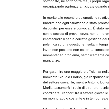
sottoposto, né sottoporrà mai, i propri raga
organizzando partenze anticipate quando ne
In merito alle recenti problematiche relativ
ribadire che ogni situazione è stata pronta
disponibili per essere convocati. È stato n
con le società di provenienza, non entrere
imprescindibili per la corretta gestione de
polemica su una questione risolta in tempi a
lavori non possono non essere a conoscenz
momentaneo problema, semplicemente conv
mancanze.
Per garantire una maggiore efficienza nella
nominato Claudio Piraino, già responsabile
del settore giovanile, mentre Antonio Bongi
Marlia, assumerà il ruolo di direttore tecni
coordinare i rapporti tra il settore giovan
un monitoraggio costante e in tempo reale di