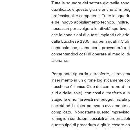
Tutte le squadre del settore giovanile son
qualificato, e questo grazie anche all’imp
professionali e competenti. Tutte le squadr
e del nuovo abbigliamento tecnico. Inoltre,
necessari per svolgere le attività sportive,
che le condizioni di questi impianti richied
dalla Lucchese 1905, ma per i quali il Club 
comunale che, siamo certi, provvederà a ris
consentendoci così di operare al meglio, d
allenarsi.
Per quanto riguarda le trasferte, ci troviamo
inserimento in un girone logisticamente com
Lucchese è l’unico Club del centro-nord It
sud e delle isole), con costi di trasferta a
stagione e non previsti nel budget inizial
società né il mister potevano ovviamente s
complicato.
Nonostante questo imprevisto 
le migliori condizioni possibili ai propri at
questo tipo di procedura è già in essere a