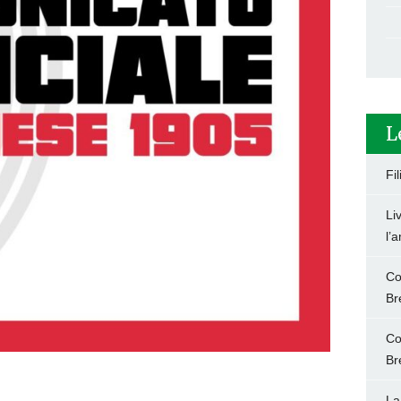
L
Fi
Li
l’
Co
Br
Co
Br
La