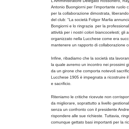
L’Amministratore Delegato Rossonero, Ray 
Antonio Buongiorni per l’importante ruolo c
per la collaborazione dimostrata, liberando
del club: “La società Folgor Marlia annunci
Bongiorni e lo ringrazia
per la professional
attività per i nostri colori biancocelesti; gli
organizzato nella Lucchese come era succes
mantenere un rapporto di collaborazione con 
Infine, ribadiamo che la società sta lavora
la quale avremo un incontro nei prossimi gi
da un girone che comporta notevoli sacrifici
Lucchese 1905 è impegnata a ricostruire i
e sacrificio.
Riteniamo le critiche ricevute non corrispon
da migliorare, soprattutto a livello gestion
senza un confronto con il presidente Andr
rispondere alle sue richieste. Tuttavia, rin
comunque gettato basi importanti per la ric