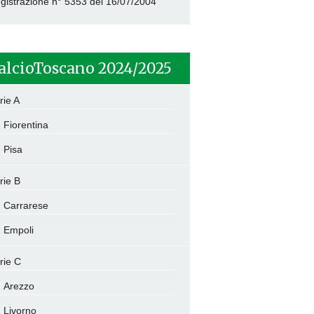
gistrazione n° 5353 del 16/07/2004
alcioToscano 2024/2025
rie A
Fiorentina
Pisa
rie B
Carrarese
Empoli
rie C
Arezzo
Livorno