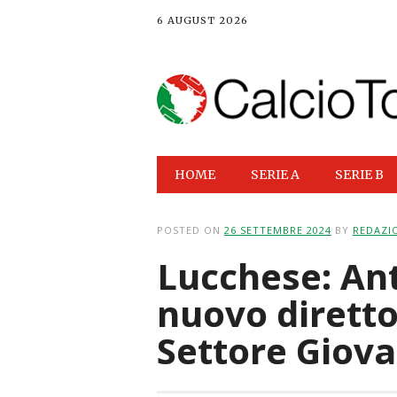
6 AUGUST 2026
Main menu
Skip
HOME
SERIE A
SERIE B
to
content
POSTED ON
26 SETTEMBRE 2024
BY
REDAZI
Lucchese: An
nuovo diretto
Settore Giova