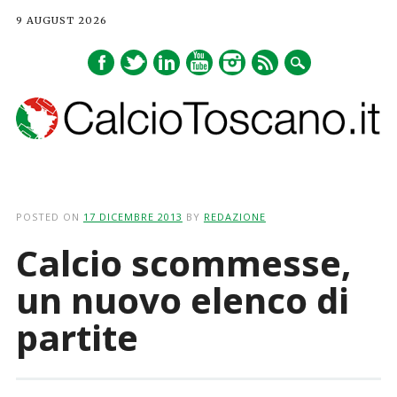
9 AUGUST 2026
Main menu
Skip
to
POSTED ON
17 DICEMBRE 2013
BY
REDAZIONE
content
Calcio scommesse,
un nuovo elenco di
partite