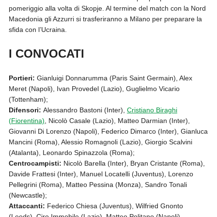
pomeriggio alla volta di Skopje. Al termine del match con la Nord
Macedonia gli Azzurri si trasferiranno a Milano per preparare la
sfida con l’Ucraina.
I CONVOCATI
Portieri:
Gianluigi Donnarumma (Paris Saint Germain), Alex
Meret (Napoli), Ivan Provedel (Lazio), Guglielmo Vicario
(Tottenham);
Difensori:
Alessandro Bastoni (Inter),
Cristiano Biraghi
(Fiorentina)
, Nicolò Casale (Lazio), Matteo Darmian (Inter),
Giovanni Di Lorenzo (Napoli), Federico Dimarco (Inter), Gianluca
Mancini (Roma), Alessio Romagnoli (Lazio), Giorgio Scalvini
(Atalanta), Leonardo Spinazzola (Roma);
Centrocampisti:
Nicolò Barella (Inter), Bryan Cristante (Roma),
Davide Frattesi (Inter), Manuel Locatelli (Juventus), Lorenzo
Pellegrini (Roma), Matteo Pessina (Monza), Sandro Tonali
(Newcastle);
Attaccanti:
Federico Chiesa (Juventus), Wilfried Gnonto
(Leeds), Ciro Immobile (Lazio), Matteo Politano (Napoli),