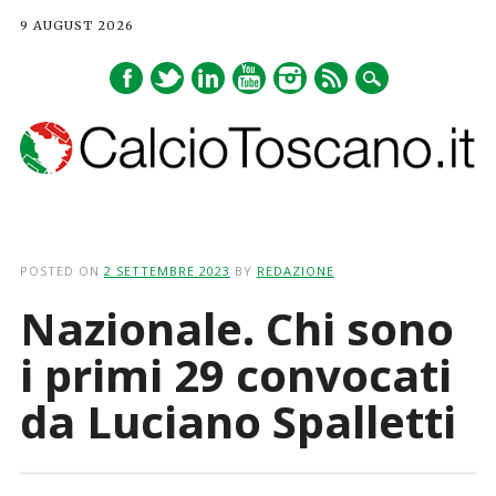
9 AUGUST 2026
Main menu
Skip
to
POSTED ON
2 SETTEMBRE 2023
BY
REDAZIONE
content
Nazionale. Chi sono
i primi 29 convocati
da Luciano Spalletti