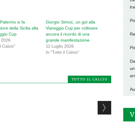
tr
Pi
 Palermo si fa
Giorgio Simcic, un gol alla
ore della Sicilia alla
Viareggio Cup per coltivare
eggio Cup
ancora il ricordo di una
Re
 2026
grande manifestazione
il Calcio"
11 Luglio 2026
Pi
In "Tutto il Calcio"
Da
un
ar
TUTTO IL CALCIO
Au
V