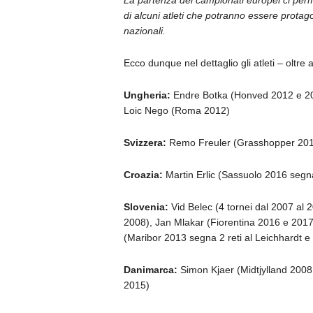
La partenza dei campionati europei ci perme
di alcuni atleti che potranno essere prota
nazionali.
Ecco dunque nel dettaglio gli atleti – oltr
Ungheria:
Endre Botka (Honved 2012 e 2
Loic Nego (Roma 2012)
Svizzera:
Remo Freuler (Grasshopper 2011
Croazia:
Martin Erlic (Sassuolo 2016 segn
Slovenia:
Vid Belec (4 tornei dal 2007 al 
2008), Jan Mlakar (Fiorentina 2016 e 2017,
(Maribor 2013 segna 2 reti al Leichhardt e 1
Danimarca:
Simon Kjaer (Midtjylland 2008
2015)