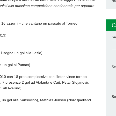
tte di ripescare dall’archivio della Viareggio Cup le storie
Re
gonisti alla massima competizione continentale per squadre
e a 16 azzurri – che vantano un passato al Torneo.
C
013)
Se
 segna un gol alla Lazio)
a un gol al Pumas)
Se
2010 con 18 pres complessive con l’Inter, vince torneo
 7 presenze 2 gol ad Atalanta e Cai), Petar Stojanovic
 all’Avellino)
Se
, un gol alla Sansovino), Mathias Jensen (Nordsjaelland