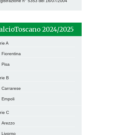
gistrazione n° 5353 del 16/07/2004
alcioToscano 2024/2025
rie A
Fiorentina
Pisa
rie B
Carrarese
Empoli
rie C
Arezzo
Livorno