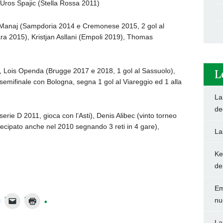
Uros Spajic (Stella Rossa 2011)
 Manaj (Sampdoria 2014 e Cremonese 2015, 2 gol al
ra 2015), Kristjan Asllani (Empoli 2019), Thomas
 Lois Openda (Brugge 2017 e 2018, 1 gol al Sassuolo),
L
emifinale con Bologna, segna 1 gol al Viareggio ed 1 alla
La
de
rie D 2011, gioca con l’Asti), Denis Alibec (vinto torneo
rtecipato anche nel 2010 segnando 3 reti in 4 gare),
La
Ke
de
Em
nu
La