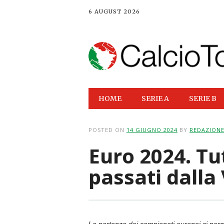
6 AUGUST 2026
Main menu
Skip
HOME
SERIE A
SERIE B
to
content
POSTED ON
14 GIUGNO 2024
BY
REDAZION
Euro 2024. Tut
passati dalla