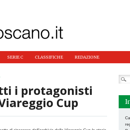
SERIE C
CLASSIFICHE
REDAZIONE
E
Ricer
per:
ti i protagonisti
 Viareggio Cup
I
Ca
re