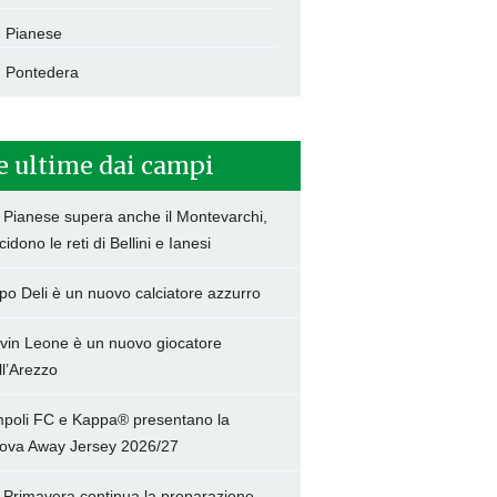
Pianese
Pontedera
e ultime dai campi
 Pianese supera anche il Montevarchi,
cidono le reti di Bellini e Ianesi
po Deli è un nuovo calciatore azzurro
vin Leone è un nuovo giocatore
ll’Arezzo
poli FC e Kappa® presentano la
ova Away Jersey 2026/27
 Primavera continua la preparazione