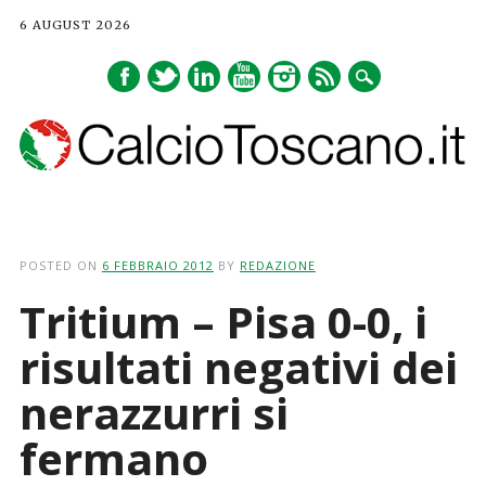
6 AUGUST 2026
Main menu
Skip
to
POSTED ON
6 FEBBRAIO 2012
BY
REDAZIONE
content
Tritium – Pisa 0-0, i
risultati negativi dei
nerazzurri si
fermano