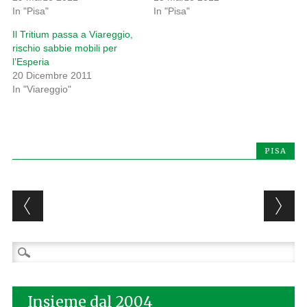
In "Pisa"
In "Pisa"
Il Tritium passa a Viareggio,
rischio sabbie mobili per
l’Esperia
20 Dicembre 2011
In "Viareggio"
PISA
Post navigation
Ricerca
per:
Insieme dal 2004