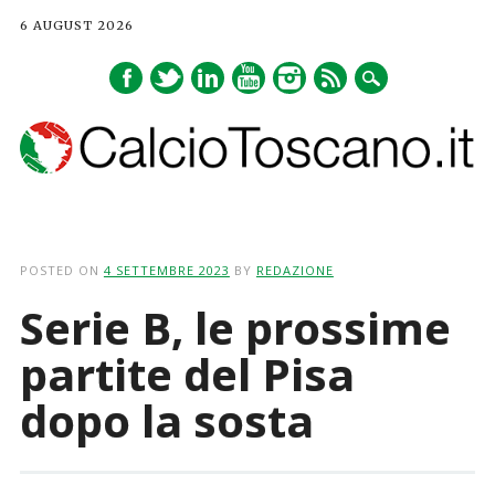
6 AUGUST 2026
Main menu
Skip
to
POSTED ON
4 SETTEMBRE 2023
BY
REDAZIONE
content
Serie B, le prossime
partite del Pisa
dopo la sosta