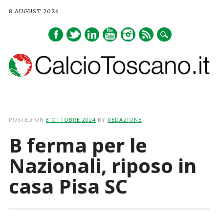
8 AUGUST 2026
Main menu
Skip
to
POSTED ON
8 OTTOBRE 2024
BY
REDAZIONE
content
B ferma per le
Nazionali, riposo in
casa Pisa SC