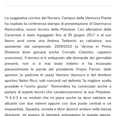
La suggestiva cornice del Nursery Campus della Vannucci Piante
ha ospitato la conferenza stampa di presentazione di Gianmarco
Remondina, nuovo tecnico della Pistoiese. L’ex allenatore della
Cararrese è stato ingaggiato fino al 30 giugno 2017 e al suo
fianco avrà come vice Andrea Tedeschi, ex calciatore, suo
assistente dal campionato 2009/2010 (a Verona in Prima
Divisione dove giocava anche Corrado Colombo, capitano
arancione). Il tecnico si è sottoposto alle domande dei giornalisti
presenti, non si è mai tirato indietro e ha incassato
piacevolmente le parole del presidente Orazio Ferrari, dello
sponsor (e padrone di casa) Vannino Vannucci e del direttore
sportivo Nelso Ricci, tutti concordi nel definirlo “la migliore scelta
possibile e l’uomo giusto”. Remondina ha cominciato anche a
parlare di aspetti tecnici che caratterizzeranno la sua Pistoiese:
“Il 4-3-3 è un modulo che mi piace anche se devo valutare se
attuarlo con due esterni oppure con due punte centrali e un
trequartista. Squadra, società e tifosi devono andare nella stessa
direzione, mi auguro di riportare entusiasmo in questa piazza.