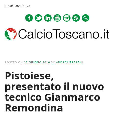
8 AUGUST 2026
Main menu
Skip
to
POSTED ON
13 GIUGNO 2016
BY
ANDREA TRAPANI
content
Pistoiese,
presentato il nuovo
tecnico Gianmarco
Remondina