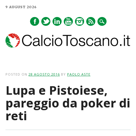
9 AUGUST 2026
Main menu
Skip
to
POSTED ON
28 AGOSTO 2016
BY
PAOLO ASTE
content
Lupa e Pistoiese,
pareggio da poker di
reti