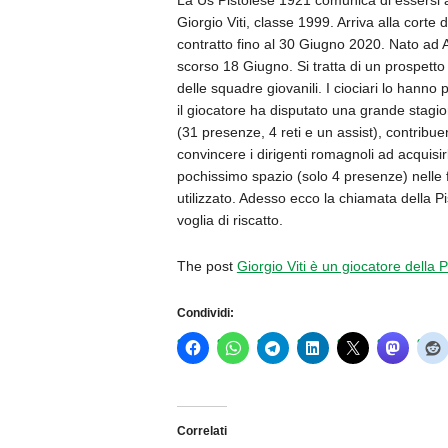
La Us Pistoiese 1921 comunica di essersi as
Giorgio Viti, classe 1999. Arriva alla corte 
contratto fino al 30 Giugno 2020. Nato ad A
scorso 18 Giugno. Si tratta di un prospetto 
delle squadre giovanili. I ciociari lo hanno 
il giocatore ha disputato una grande stagi
(31 presenze, 4 reti e un assist), contrib
convincere i dirigenti romagnoli ad acquisir
pochissimo spazio (solo 4 presenze) nelle f
utilizzato. Adesso ecco la chiamata della P
voglia di riscatto.
The post
Giorgio Viti è un giocatore della P
Condividi:
Correlati