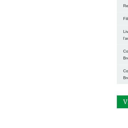
Re
Fi
Li
l’
Co
Br
Co
Br
V