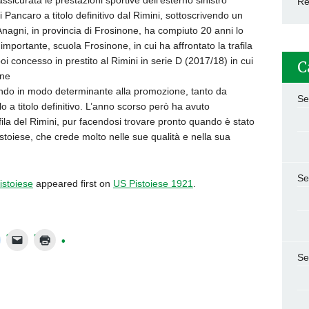
sicurata le prestazioni sportive dell’esterno sinistro
Re
di Pancaro a titolo definitivo dal Rimini, sottoscrivendo un
nagni, in provincia di Frosinone, ha compiuto 20 anni lo
importante, scuola Frosinone, in cui ha affrontato la trafila
poi concesso in prestito al Rimini in serie D (2017/18) in cui
C
one
uendo in modo determinante alla promozione, tanto da
Se
lo a titolo definitivo. L’anno scorso però ha avuto
ila del Rimini, pur facendosi trovare pronto quando è stato
istoiese, che crede molto nelle sue qualità e nella sua
Se
istoiese
appeared first on
US Pistoiese 1921
.
Se