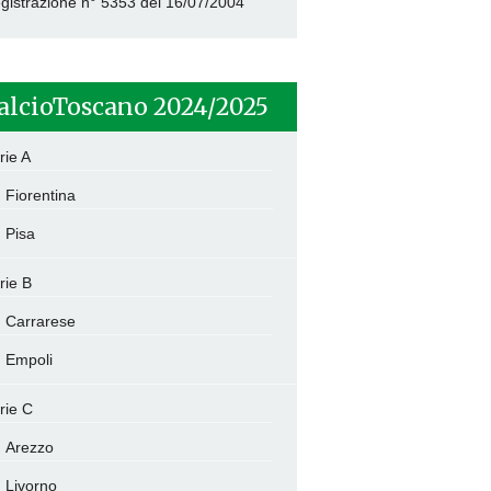
gistrazione n° 5353 del 16/07/2004
alcioToscano 2024/2025
rie A
Fiorentina
Pisa
rie B
Carrarese
Empoli
rie C
Arezzo
Livorno