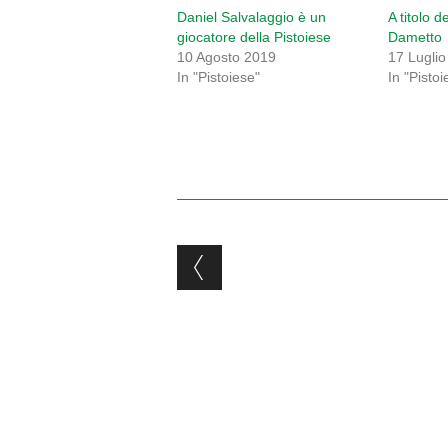
Daniel Salvalaggio è un
A titolo d
giocatore della Pistoiese
Dametto
10 Agosto 2019
17 Lugli
In "Pistoiese"
In "Pistoi
Post navigation