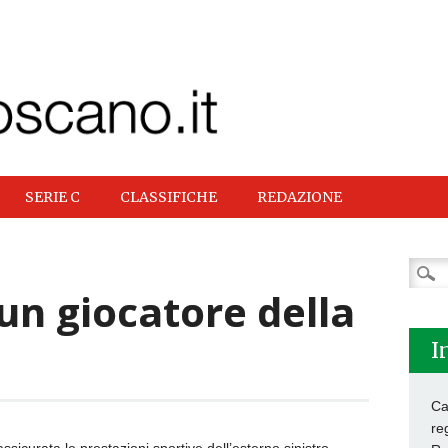
SERIE C
CLASSIFICHE
REDAZIONE
Ricer
per:
 un giocatore della
I
Ca
re