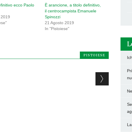
efinitivo ecco Paolo
È arancione, a titolo definitivo,
il centrocampista Emanuele
o 2019
Spinozzi
ese"
21 Agosto 2019
In "Pistoiese"
L
PISTOIESE
Ic
Pr
nu
Ne
Set
ag
La