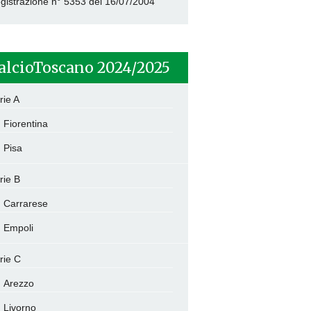
gistrazione n° 5353 del 16/07/2004
alcioToscano 2024/2025
rie A
Fiorentina
Pisa
rie B
Carrarese
Empoli
rie C
Arezzo
Livorno