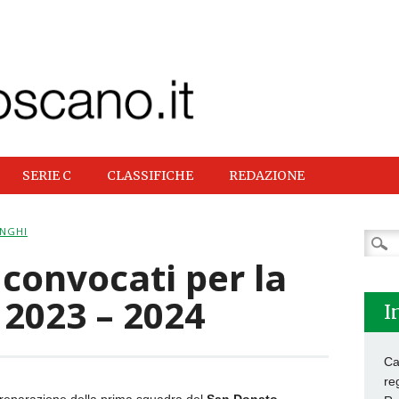
SERIE C
CLASSIFICHE
REDAZIONE
ONGHI
Ricer
per:
 convocati per la
 2023 – 2024
I
Ca
re