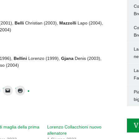
Co
Br
(2001),
Belli
Christian (2003),
Mazzolli
Lapo (2004),
Co
2004)
Br
La
ne
1996),
Bellini
Lorenzo (1999),
Gjana
Denis (2003),
o (2004)
La
Fa
Pi
big
V
di maglia della prima
Lorenzo Collacchioni nuovo
allenatore