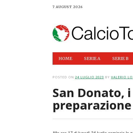
7 AUGUST 2026
Main menu
Skip
HOME
SERIE A
SERIE B
to
content
POSTED ON
24 LUGLIO 2023
BY
VALERIO L
San Donato, i
preparazione