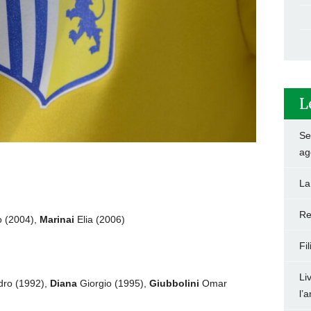
L
Set
ag
La
Re
o (2004),
Marinai
Elia (2006)
Fi
Li
dro (1992),
Diana
Giorgio (1995),
Giubbolini
Omar
l’